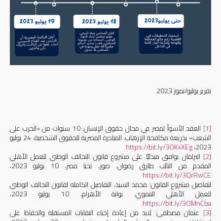
تقرير
يوليو/تموز
2023
[1]
العقد الأسوأ لمصر في مجال حقوق الإنسان: 10 سنوات من «الحرب على
الشعب» بذريعة مكافحة الإرهاب، المبادرة المصرية للحقوق الشخصية، 24 يوليو
https://bit.ly/3OKxXEg
2023،
[2]
البرلمان يوافق مبدئيًا على مشروع قانون التحالف الوطني للعمل الأهلي
المقدم من النائب طارق رضوان. صور، تحيا مصر، 10 يوليو 2023،
https://bit.ly/3QrRwCE
لتفاصيل مشروع القانون؛ محمد السيد، التفاصيل الكاملة لقانون التحالف الوطني
للعمل الأهلي التنموي، بوابة الأهرام، 10 يوليو 2023،
https://bit.ly/3OMnCba
[3]
عثمان مصطفى: لابد من إعادة إحياء النقابات المستقلة والحفاظ على