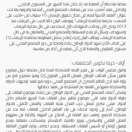
يمكننا ملاحظة أن الضغط قد زاد خلال هذا الشهر على المستوى الخارجي
والداخلي فقد أصدرت عدد من منظمات المجتمع المدني المحلية والدولية بيانا تحت
عنوان "العقد الأسوأ لمصر في مجال حقوق الإنسان: 10 سنوات من «الحرب على
الشعب» بذريعة مكافحة الإرهاب" ويوصف البيان حالة الحرب على الإرهاب منذ
2013 وحتى الآن وحالات الانتهاكات التي استخدمت في ظل محاربة الإرهاب
واستهداف وسائل الإعلام المستقلة والمجتمع المدني والعاملين به في ظل
مكافحة الإرهاب، ويطالب البيان إجراء إصلاح شامل لمنظومة مكافحة الإرهاب.
[1]
على الجانب الأخر شهد الحوار الوطني زيادة واضحة في دور المجتمع المدني على
مستوى التفاوض والضغط الذي أتى بثماره في أكثر من مناسبة.
أولا- حرية تكوين الجمعيات:
وافق مجلس النواب على تقرير اللجنة المشتركة لعدة لجان مختصة حول مشروع
قانون بشأن التحالف الوطني للعمل الأهلي التنموي.
[2]
وهو مشروع نابع من
رؤية ثابته لدى النظام المصري ان المجتمع المدني دوره هو تنفيذ توجيهات الدولة
والمشاركة معها في التنمية عبر المشاركة في تنفيذ خططها.
وتمكن أعضاء المجتمع المدني في الحوار الوطني من إعادة موضوع النقابات إلى
طولة الحوار فقد لقى موضوع تنظيم عمل النقابات هذا الشهر اهتمام داخل
الحوار، ففي تصريح لممثل حزب العدل بلجنة النقابات والعمل الأهلي بالحوار
الوطني، أشار إلى وجود تحديات في بناء التنظيم الداخلي للنقابات مما يحد من
مشاركة الجميع، وتغيب دور النقابة في الدفاع عن المهنة، والخلط بين مفهوم
العمل النقابي والسياسي، وبروز ظاهرة الانقسام، ومشكلات متعلقة بعدم
توفيق أوضاع أو تأسيس النقابات المستقلة، وعدم اعتراف وزارة القوى العاملة
بقرارات الجمعية العمومية في اختيار مجالس ادارتها ولوائحها الداخلية.
[3]
وإلى بحث