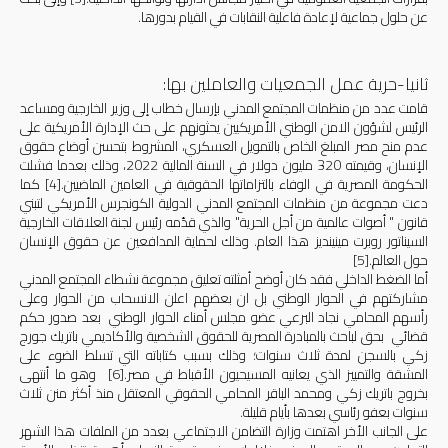
عن حلول جماعية لإعادة فاعلية النقابات في القيام بدورها.
ثانيا-حرية عمل الجمعيات والعاملين بها:
قامت عدد من منظمات المجتمع المدني بإرسال خطاب إلى وزير الخارجية ومساعد
الرئيس لشؤون الامن الوطني الأمريكيين يحثونهم على حث الإدارة الأمريكية على
عدم منح مصر المبلغ الخاص بالتمويل العسكري، المشروط بتحسن أوضاع حقوق
الإنسان، وقيمته 320 مليون دولار في السنة المالية 2022، وذلك بعدما فشلت
الحكومة المصرية في الوفاء بالتزاماتها الحقوقية في العامين الماضيين.
[4]
كما
دعت مجموعة من منظمات المجتمع المدني الدولية الكونجرس الأمريكي لتبني
قانون " أصوات عالمية من أجل الحرية" والذي قدّمه رئيس لجنة العلاقات الخارجية
السيناتور روبرت مينينديز هذا العام. وذلك لحماية المدافعين عن حقوق الإنسان
حول العالم.
[5]
أما الضغط الداخلي فقد كان أوضح أمثلته تعليق مجموعة نشطاء المجتمع المدني
مشاركتهم في الحوار الوطني بل ان بعضهم اعلن الانسحاب من الحوار وعلى
رأسهم المحامي نجاد البرعي
عضو مجلس أمناء
الحوار الوطني
بعد صدور حكم
قضائي بحق لباحث بالمبادرة المصرية للحقوق الشخصية والأكاديمي باتريك جورج
زكي بالسجن لمدة ثلاث سنوات؛ وذلك بسبب كتاباته التي تسلط الضوء على
المشقة والتمييز الذي يعانيه المسيحيون الأقباط في مصر.
[6]
وهو ما أنتهى
بخروج باتريك زكي ومحمد الباقر المحامي الحقوقي المعتقل منذ أكثر منن ثلاث
سنوات بعفو رئاسي بعدها بأيام قليلة.
على الجانب الأخر اهتمت وزارة التضامن الاجتماعي بعدد من الملفات هذا الشهر