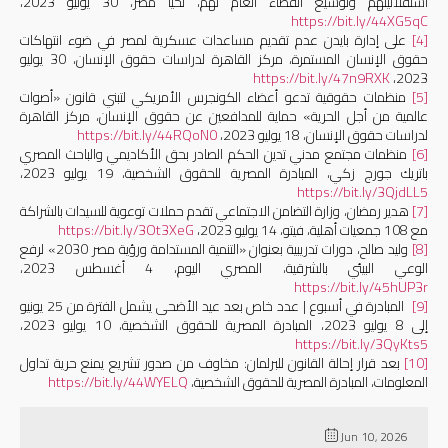
استقلاليتهم وتوسيع الفضاء العام لهم، تحيا مصر، 30 يوليو 2023،
https://bit.ly/44XG5qC
[4]
على إدارة بايدن عدم تقديم مساعدات عسكرية لمصر في ضوء انتهاكات
حقوق الإنسان المستمرة، مركز القاهرة لدراسات حقوق الإنسان، 30 يوليو
https://bit.ly/47n9RXK
2023،
[5]
منظمات حقوقية تدعو أعضاء الكونجرس الأمريكي لتبني قانون «أصوات
عالمية من أجل الحرية» حماية للمدافعين عن حقوق الإنسان، مركز القاهرة
لدراسات حقوق الإنسان، 18 يوليو 2023،
https://bit.ly/44RQoN0
[6]
منظمات مجتمع مدني تدين الحكم الصادر بحق الأكاديمي والباحث المصري
باتريك جورج زكي، المبادرة المصرية للحقوق الشخصية، 19 يوليو 2023،
https://bit.ly/3QjdLL5
[7]
هدير رمضان، وزارة التضامن الاجتماعي تقدم حملات توعوية للسيدات بالشراكة
مع 108 جمعيات أهلية، فيتو، 14 يوليو 2023،
https://bit.ly/3Ot3XeG
[8]
وليد صالح، دورات تدريبية بعنوان «التنمية المستدامة ورؤية مصر 2030» لرفع
الوعي البيئي بالشرقية، المصري اليوم، 4 أغسطس 2023،
https://bit.ly/45hUP3r
[9]
المبادرة في أسبوع | عدد خاص بعد عيد الأضحى يشمل الفترة من 25 يونيو
إلى 8 يوليو 2023، المبادرة المصرية للحقوق الشخصية، 10 يوليو 2023،
https://bit.ly/3QyKts5
[10]
بعد قرار إحالة القانون للبرلمان: مخاوف من صدور تشريع يمنع حرية تداول
المعلومات، المبادرة المصرية للحقوق الشخصية،
https://bit.ly/44WYELQ
Jun 10, 2026