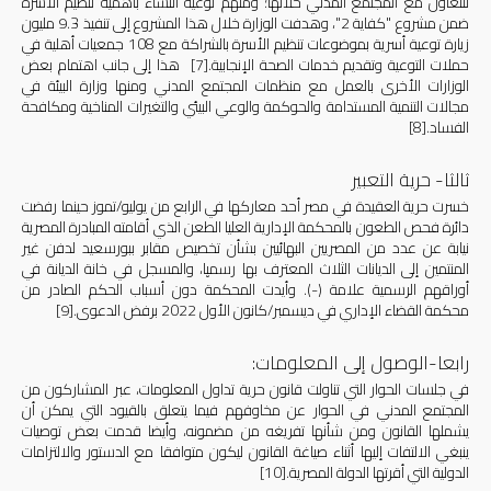
للتعاون مع المجتمع المدني خلالها؛ ومنهم توعية النساء بأهمية تنظيم الأسرة
ضمن مشروع "كفاية 2"، وهدفت الوزارة خلال هذا المشروع إلى تنفيذ 9.3 مليون
زيارة توعية أسرية بموضوعات تنظيم الأسرة بالشراكة مع 108 جمعيات أهلية في
حملات التوعية وتقديم خدمات الصحة الإنجابية.
[7]
هذا إلى جانب اهتمام بعض
الوزارات الأخرى بالعمل مع منظمات المجتمع المدني ومنها وزارة البيئة في
مجالات التنمية المستدامة والحوكمة والوعي البيئي والتغيرات المناخية ومكافحة
الفساد.
[8]
ثالثا- حرية التعبير
خسرت حرية العقيدة في مصر أحد معاركها في الرابع من يوليو/تموز حينما رفضت
دائرة فحص الطعون بالمحكمة الإدارية العليا الطعن الذي أقامته المبادرة المصرية
نيابة عن عدد من المصريين البهائيين بشأن تخصيص مقابر ببورسعيد لدفن غير
المنتمين إلى الديانات الثلاث المعترف بها رسميِا، والمسجل في خانة الديانة في
أوراقهم الرسمية علامة (-). وأيدت المحكمة دون أسباب الحكم الصادر من
محكمة القضاء الإداري في ديسمبر/كانون الأول 2022 برفض الدعوى.
[9]
رابعا-الوصول إلى المعلومات:
في جلسات الحوار التي تناولت قانون حرية تداول المعلومات، عبر المشاركون من
المجتمع المدني في الحوار عن مخاوفهم فيما يتعلق بالقيود التي يمكن أن
يشملها القانون ومن شأنها تفريغه من مضمونه، وأيضا قدمت بعض توصيات
ينبغي الالتفات إليها أثناء صياغة القانون ليكون متوافقا مع الدستور والالتزامات
الدولية التي أقرتها الدولة المصرية.
[10]