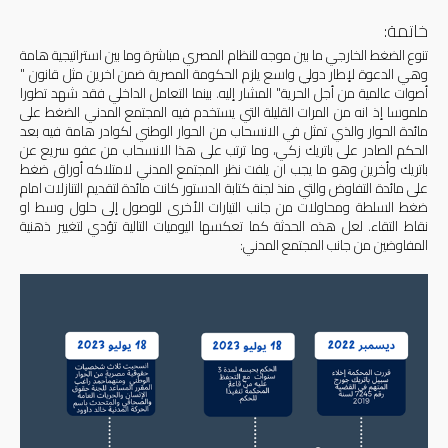
خاتمة:
تنوع الضغط الخارجي ما بين موجه للنظام المصري مباشرة وما بين استراتيجية هامة
وهي الدعوة لإطار دولي واسع يلزم الحكومة المصرية ضمن اخرين مثل قانون "
أصوات عالمية من أجل الحرية" المشار إليه. بينما التعامل الداخلي فقد شهد تطورا
ملموسا إذ انه من المرات القليلة التي يستخدم فيه المجتمع المدني الضغط على
مائدة الحوار والذي تمثل في الانسحاب من الحوار الوطني لكوادر هامة فيه بعد
الحكم الصادر على باتريك زكي، وما ترتب على هذا الانسحاب من عفو سريع عن
باتريك وأخرين وهو ما يجب ان يلفت نظر المجتمع المدني لامتلاكه أوراق ضغط
على مائدة التفاوض والتي منذ لجنة كتابة الدستور كانت مائدة لتقديم التنازلات امام
ضغط السلطة ومحاولات من جانب التيارات الأخرى للوصول إلى حلول وسط او
نقاط التقاء. لعل هذه الحدثة كما تعكسها اليوميات التالية تؤدي لتغيير ذهنية
المفاوضين من جانب المجتمع المدني: