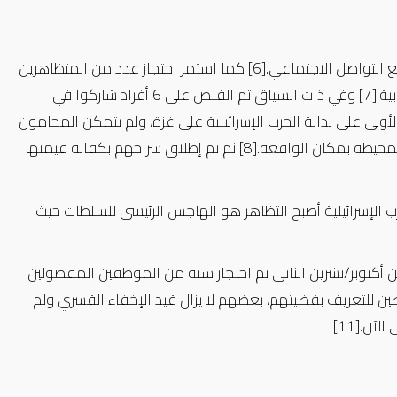
 التواصل الاجتماعي.
[6]
كما استمر احتجاز عدد من ال
متظاهرين
ية.
[7]
وفي ذات السياق تم القبض على 6 أفراد شاركوا في
2024 بالتزامن مع مرور الذكرى الأولى على بداية الحرب الإسرائيلية على غزة، ولم يتمكن المحامون
محيطة بمكان الواقعة.
[8]
ثم تم إطلاق سراحهم
بكفالة قيمتها
ب الإسرائيلية أصبح التظاهر هو الهاجس الرئيسي للسلطات حيث
ظاهرة الاختفاء القسري مرة أخري إلى الظهور هذا الشهر، ففي 13 من أكتوبر/تشرين الثاني تم احتجاز ستة من الموظفين المفصولين
 للتعريف بقضيتهم، بعضهم لا يزال قيد الإخفاء القسري ولم
الآن.
[11]