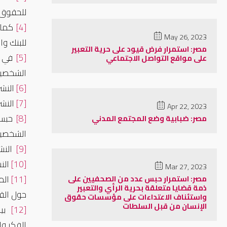
للحقوق الشخصي
[4]
كما 
May 26, 2023
للبنك وال
مصر: استمرار فرض قيود على حرية التعبير
[5]
في و
على مواقع التواصل الاجتماعي
الشخصية، 17 أكتوبر
[6]
النشرة 
[7]
النشرة 
Apr 22, 2023
[8]
حبس 
مصر: ضبابية وضع المجتمع المدني
الشخصية، 10 أكتوبر
[9]
النشرة الأسب
[10]
النشرة 
Mar 27, 2023
[11]
الم
مصر: استمرار حبس عدد من الصحفيين على
ذمة قضايا متعلقة بحرية الرأي والتعبير
حول القانون 73 لسنة 2021، المبادرة المصرية للح
واستئناف الاعتداءات على مؤسسات حقوق
الإنسان من قبل السلطات
[12]
بيا
الفكر والتعبير، 1