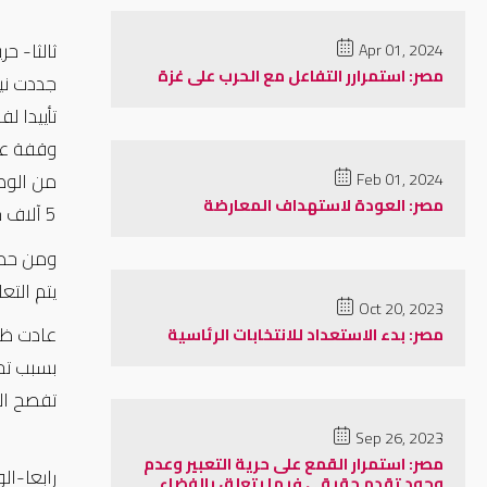
ثالثا- حري
Apr 01, 2024
مصر: استمرارر التفاعل مع الحرب على غزة
جددت ني
تأييدا ل
من الوص
Feb 01, 2024
مصر: العودة لاستهداف المعارضة
5 آلاف جنيه لكل منهم، بعد 3 أيام.
ومن حصر 
يتم الت
Oct 20, 2023
مصر: بدء الاستعداد للانتخابات الرئاسية
بسبب تح
تفصح ال
Sep 26, 2023
مصر: استمرار القمع على حرية التعبير وعدم
رابعا-ال
وجود تقدم حقيقي فيما يتعلق بالفضاء