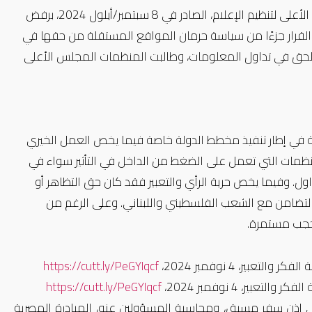
في بيان مشترك أدنت مجموعة من منظمات المجتمع المدني قرار المجلس الأعلى لتنظيم الإعلام، الصادر في 8 سبتمبر/أيلول 2024، برفض
القرار جزءًا من سياسة حرمان المواقع المستقلة من حقها في
م والحق في تداول المعلومات، وطالبت
المنظمات
المجلس الأعلى
 في إطار تنفيذ مخطط الدولة خاصة فيما يخص العمل الخيري
منظمات التي تعمل على الضغط من الداخل في التأثير سواء في
ول.
وفيما يخص حرية الرأي والتعبير فقد كان حق التظاهر أو
لتضامن مع الشعب الفلسطيني واللبناني. وعلى الرغم من
وحجب مستمرة.
https://cutt.ly/PeGYIqcf
https://cutt.ly/PeGYIqcf
 على إذن سفر مسبق، ومحاسبة المسؤولين عنه، المبادرة المصرية