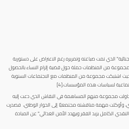
لجنائية" الذي تمت صياغته وتمريره رغم الاعتراض على دستورية
جموعة من المنظمات حملة حول قضية إلزام النساء بالحصول
حيث اشتبكت مجموعة من المنظمات مع الاجتماعات السنوية
لاجتماعية لسياسات هذه المؤسسات.
[4]
حاولت مجموعة منهم المساهمة في النقاش الذي دعت إليه
دي، وأوكلت مهمة مناقشته مجتمعيًا إلى الحوار الوطني، فصدرت
نقدي الكامل يزيد الفقر ويهدد الأمن الغذائي" عن المبادة