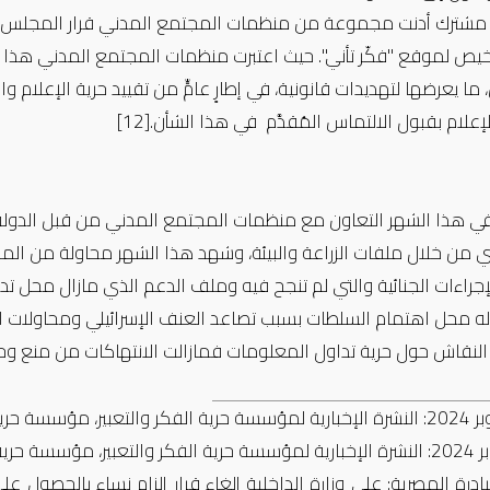
رخيص لموقع "فكّر تأني". حيث اعتبرت منظمات المجتمع المدني هذا 
 ما يعرضها لتهديدات قانونية، في إطارٍ عامٍّ من تقييد حرية الإعلا
لإعلام بقبول الالتماس المُقدَّم في هذا الشأن.
[12]
ي هذا الشهر التعاون مع منظمات المجتمع المدني من قبل الدولة
ي من خلال ملفات
الزراعة والبيئة، وشهد هذا الشهر محاولة من ال
إجراءات الجنائية والتي لم تنجح فيه وملف الدعم الذي مازال محل تدا
له محل اهتمام السلطات بسبب تصاعد العنف الإسرائيلي ومحاولات ا
 النقاش حول حرية تداول المعلومات فمازالت الانتهاكات من منع 
سة حرية الفكر والتعبير، 4 نوفمبر 2024،
ية الفكر والتعبير، 4 نوفمبر 2024،
ادرة المصرية: على وزارة الداخلية إلغاء قرار إلزام نساء بالحصول