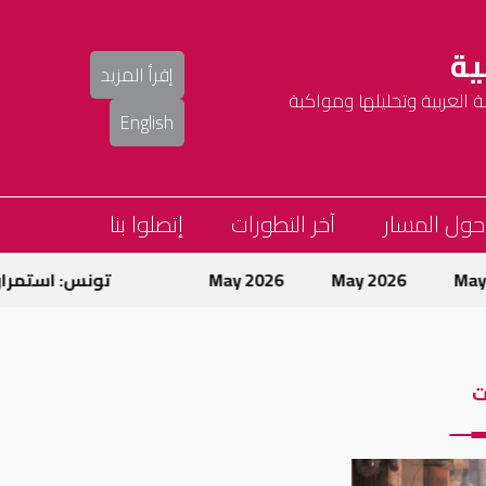
ية
إقرأ المزيد
العربية وتحليلها ومواكبة
English
حول المسار
آخر التطورات
إتصلوا بنا
May 2026
May 2026
تونس: استمرار حم
ت