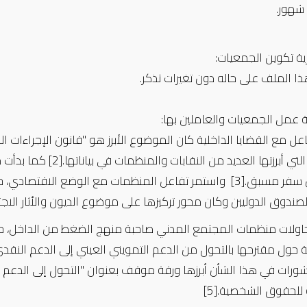
 شهور.
رية تكوين الجمعيات:
ذا الملف على حاله دون تغيرات تذكر.
ية عمل الجمعيات والعاملين بها:
عل مع القضايا الداخلية كان الموضوع الأبرز هو "قانون الإجراءات ا
التي أبرزتها العديد من النقابات والمنظمات في بياناتها.
[2]
كما بدأت م
 سفر مسبق.
[3]
واستمر
تفاعل المنظمات مع الوضع الاقتصادي، 
لصندوق الدوليين وكان محور تركيزها على موضوع الديون والأثار ا
ولات منظمات المجتمع المدني صاحبة منهج الضغط من الداخل، 
 حول مقترحها بالتحول من الدعم التمويني العيني إلى الدعم النق
رات في هذا الشأن أبرزها ورقة موقف بعنوان "التحول إلى الدعم ال
 للحقوق الشخصية.
[5]