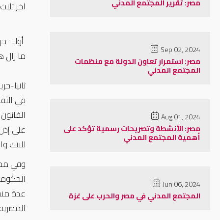
مصر: تقرير المجتمع المدني
اخر ثلاث
أولا- ح
Sep 02, 2024
ما زال ه
مصر: استمرار تعاون الدولة مع منظمات
المجتمع المدني
ثانيا-حر
في التفا
القانون 
Aug 01, 2024
على إذن
مصر: الأنشطة وتصريحات رسمية تؤكد على
أهمية المجتمع المدني
للبنك وا
وفي محا
الحكومة
Jun 06, 2024
عدة منشو
المجتمع المدني في مصر والحرب على غزة
المصرية