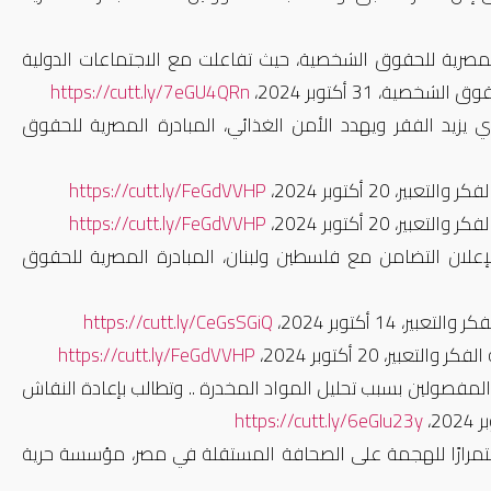
مصرية للحقوق الشخصية، حيث تفاعلت مع الاجتماعات الدولية
، 31 أكتوبر 2024،
https://cutt.ly/7eGU4QRn
 يزيد الفقر ويهدد الأمن الغذائي، المبادرة المصرية للحقوق
بير، 20 أكتوبر 2024،
https://cutt.ly/FeGdVVHP
بير، 20 أكتوبر 2024،
https://cutt.ly/FeGdVVHP
علان التضامن مع فلسطين ولبنان، المبادرة المصرية للحقوق
https://cutt.ly/CeGsSGiQ
20 أكتوبر 2024،
https://cutt.ly/FeGdVVHP
لمفصولين بسبب تحليل المواد المخدرة .. وتطالب بإعادة النقاش
https://cutt.ly/6eGIu23y
استمرارًا للهجمة على الصحافة المستقلة في مصر، مؤسسة حرية