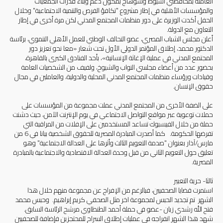
العاملة بمحافظتي أسيوط وسوهاج بمكون دعم وبناء قدرات الجمعيات
والمؤسسات الأهلية في إطار مشروع "تكافؤ الفرص والتنمية الاجتماعية" وخلال
الحفل أكدت الوزيرة على دور منظمات المجتمع المدني لكن مرة أخرى في إطار
التعاون مع الدولة.
أعلن مجلس الشباب المصري، عضو التحالف الوطني للعمل الأهلي التنموي، برئاسة
الدكتور محمد، إطلاق المؤتمر الدولي الأول تحت شعار «معا نحو تعزيز دور
المجتمع المدني في عملية الإغاثة الإنسانية»، بأحد الفنادق الكبرى بالقاهرة،
بحضور عدد من أعضاء مجلسي النواب والشيوخ، ولفيف من الشخصيات العامة
وقيادات ورؤساء منظمات المجتمع المدني المحلية والدولية، والعاملين في مجال
حقوق الإنسان.
على الضفة الأخرى من المجتمع المدني عملت مجموعة من المؤسسات على
حملات توعوية عبر مواقع التواصل الاجتماعي في يوم الإنترنت الآمن، حيث دشنت
حملة من خلال الفيسبوك تساعد المستخدمين على الإفلات من المراقبة التي
تفرضها الحكومة. كما أصدرت المبادرة المصرية للحقوق الشخصية بيانا في 6 من
مارس/آذار بعنوان "صدمة التعويم الثالث وأثرها على العدالة الاجتماعية" وهو
تعليق حول التعويم الثاني من قبل وحدة العدالة الاقتصادية والاجتماعية بالمبادرة
المصرية.
ثالثا- حرية التعبير
استمرت قضايا الصحفيين، فبالرغم من الإفراج عن مجموعة منهم خلال هذا
الشهر تم تجديد الحبس لمجموعة اخر مثل الصحفي كريم إبراهيم. وحبس محمد
فتح الله رشدي زيان -عضو في حملة أحمد الطنطاوي مرشح الرئاسة السابق.
شهد هذا الشهر انفراجه في عمليات إطلاق السراح للمحتجزين فإضافة للصحفيين