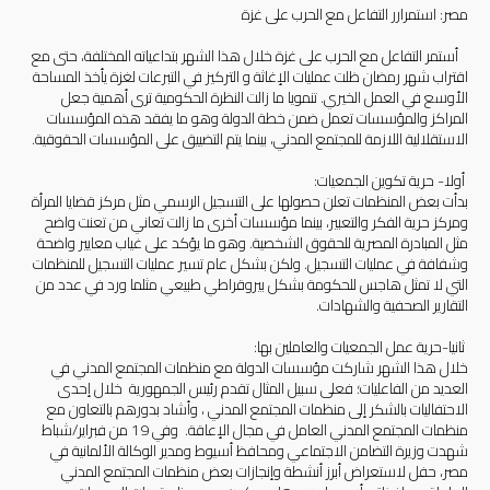
مصر: استمرارر التفاعل مع الحرب على غزة
أستمر التفاعل مع الحرب على غزة خلال هذا الشهر بتداعياته المختلفة، حتى مع
اقتراب شهر رمضان ظلت عمليات الإغاثة و التركيز في التبرعات لغزة يأخذ المساحة
الأوسع في العمل الخيري. تنمويا ما زالت النظرة الحكومية ترى أهمية جعل
المراكز والمؤسسات تعمل ضمن خطة الدولة وهو ما يفقد هذه المؤسسات
الاستقلالية اللازمة للمجتمع المدني، بينما يتم التضييق على المؤسسات الحقوقية.
أولا- حرية تكوين الجمعيات:
بدأت بعض المنظمات تعلن حصولها على التسجيل الرسمي مثل مركز قضايا المرأة
ومركز حرية الفكر والتعبير، بينما مؤسسات أخرى ما زالت تعاني من تعنت واضح
مثل المبادرة المصرية للحقوق الشخصية. وهو ما يؤكد على غياب معايير واضحة
وشفافة في عمليات التسجيل. ولكن بشكل عام تسير عمليات التسجيل للمنظمات
التي لا تمثل هاجس للحكومة بشكل بيروقراطي طبيعي مثلما ورد في عدد من
التقارير الصحفية والشهادات.
ثانيا-حرية عمل الجمعيات والعاملين بها:
خلال هذا الشهر شاركت مؤسسات الدولة مع منظمات المجتمع المدني في
العديد من الفاعليات؛ فعلى سبيل المثال تقدم رئيس الجمهورية خلال إحدى
الاحتفاليات بالشكر إلى منظمات المجتمع المدني ، وأشاد بدورهم بالتعاون مع
منظمات المجتمع المدني العامل في مجال الإعاقة. وفي 19 من فبراير/شباط
شهدت وزيرة التضامن الاجتماعي ومحافظ أسيوط ومدير الوكالة الألمانية في
مصر، حفل لاستعراض أبرز أنشطة وإنجازات بعض منظمات المجتمع المدني