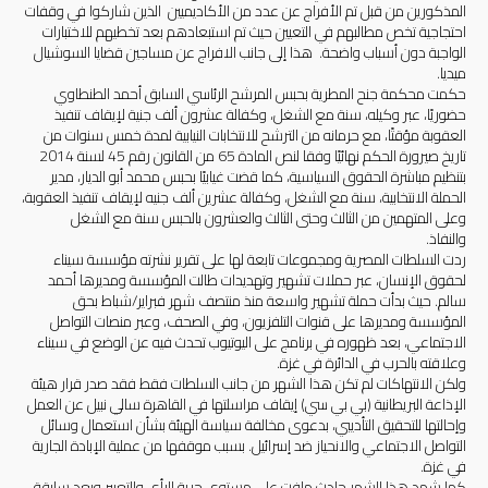
المذكورين من قبل تم الأفراج عن عدد من الأكاديميين الذين شاركوا في وقفات
احتجاجية تخص مطالبهم في التعيين حيث تم استبعادهم بعد تخطيهم للاختبارات
الواجبة دون أسباب واضحة. هذا إلى جانب الافراج عن مساجين قضايا السوشيال
ميديا.
حكمت محكمة جنح المطرية بحبس المرشح الرئاسي السابق أحمد الطنطاوي
حضوريًا، عبر وكيله، سنة مع الشغل، وكفالة عشرون ألف جنية لإيقاف تنفيذ
العقوبة مؤقتًا، مع حرمانه من الترشح للانتخابات النيابية لمدة خمس سنوات من
تاريخ صيرورة الحكم نهائيًا وفقا لنص المادة 65 من القانون رقم 45 لسنة 2014
بتنظيم مباشرة الحقوق السياسية، كما قضت غيابيًا بحبس محمد أبو الديار، مدير
الحملة الانتخابية، سنة مع الشغل، وكفالة عشرين ألف جنيه لإيقاف تنفيذ العقوبة،
وعلى المتهمين من الثالث وحتى الثالث والعشرون بالحبس سنة مع الشغل
والنفاذ.
ردت السلطات المصرية ومجموعات تابعة لها على تقرير نشرته مؤسسة سيناء
لحقوق الإنسان، عبر حملات تشهير وتهديدات طالت المؤسسة ومديرها أحمد
سالم. حيث بدأت حملة تشهير واسعة منذ منتصف شهر فبراير/شباط بحق
المؤسسة ومديرها على قنوات التلفزيون، وفي الصحف، وعبر منصات التواصل
الاجتماعي، بعد ظهوره في برنامج على اليوتيوب تحدث فيه عن الوضع في سيناء
وعلاقته بالحرب في الدائرة في غزة.
ولكن الانتهاكات لم تكن هذا الشهر من جانب السلطات فقط فقد صدر قرار هيئة
الإذاعة البريطانية (بي بي سي) إيقاف مراسلتها في القاهرة سالي نبيل عن العمل
وإحالتها للتحقيق التأديبي، بدعوى مخالفة سياسة الهيئة بشأن استعمال وسائل
التواصل الاجتماعي والانحياز ضد إسرائيل. بسبب موقفها من عملية الإبادة الجارية
في غزة.
كما شهد هذا الشهر حادث ملفت على مستوى حرية الرأي والتعبير ويعد سابقة