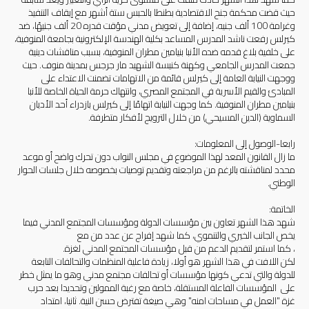
حيث قضت محكمة جنح الاقتصادية بطنطا بالحبس ستة أشهر مع إيقاف التنفيذ
وغرامة 100 ألف جنيه، إضافة إلى تعويض مدني مؤقت قدره 20 ألف جنيهًا، ضد
كيرلس رفعت ناشد المدرس المساعد بكلية الهندسة الإلكترونية بجامعة المنوفية،
على خلفية بلاغ قدمه ضده الأنبا بنيامين مطران المنوفية، بسبب مناقشات دينية
جمعت المدرس الجامعي وكهنة كنيسة الشهيد مار جرجس بمدينة منوف. حيث
ووجهت النيابة العامة إلى كيرلس قائمة من الاتهامات تضمنت الاعتداء على
المبادئ والقيم الأسرية في المجتمع المصري، وانتهاك حرمة الحياة الخاصة للأنبا
بنيامين مطران المنوفية. كما وجهت النيابة اتهامًا إلى كيرلس بازدراء أحد الأديان
السماوية (الدين المسيحي) من خلال الترويج لأفكار متطرفة.
رابعا-الوصول إلى المعلومات:
ما زال القانون المعد لهذا الموضوع في مجلس النواب دون تحرك واضح أو موعد
محدد لمناقشته بالرغم من مراجعته وتقديم توصيات بخصوصه خلال جلسات الحوار
الوطني.
الخاتمة:
شهد هذا الشهر تعاون بين مؤسسات الدولة ومؤسسات المجتمع المدني فيما
يخص الجانب الخيري والتنموي، كما شهد إفراج عن عدد من مع
، كما استمر لتقديم الدعم من قبل مؤسسات المجتمع المدني لغزة.
لكن اللافت في هذا الشهر هو أولا، زيادة فاعلية المنظمات والتحالفات التابعة
للدولة والتي تدعي كونها مؤسسات أو تحالفات مجتمع مدني وهو ما يمثل خطر
على المؤسسات الفاعلة المستقلة، خاصة مع رغبة الممولين وتحديدا بعد حرب
غزة "العمل في مساحات امنه" وهي صيغة تفترض حسن النية. ثانيا، امتداد