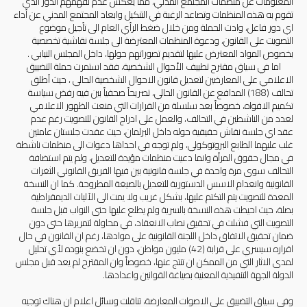
المعلومات عن منظمات المجتمع المدني، مما يعكس عدم تفهمهم الدور الذي
تقوم به هذه المنظمات وتصاعد الرغبة في التنكيل وابعاد المجتمع المدني عن أداء
اي دور فاعل، وادت الحملة ومن خلال ضغط الرأي العام الى تأجيل موضوع
التصويت على القانون، ودعوة المنظمات المعترضة الى جلسة نقاشية تخصصية
بخصوص المواد المعترض عليها لتقديم تصوراتهم حولها، داخل المجلس النيابي .
اما في سياق مقترح تطييف الأحوال الشخصية، فقد استمرت حملة التضييق
الاعلامي على المعارضين لتعديل قانون الاحوال الشخصية الحالي ، حيث أطلق
تحالف (188) المدافع عن القانون الحالي، تصريحاً صحفياً بين فيه رفض سياسة
تكميم الافواه، خصوصاً بعد سلسلة من القرارات التي منعت الظهور الاعلامي
لعدد من الناشطين في التحالف، والعمل على ادراج القانون للتصويت رغم عدم
عقد اي جلسة نقاش حقيقية حوله داخل البرلمان، حيث عقدت جلستان عامتين
غلب عليهما الطابع البروتوكولي، ولم توجه في احداها دعوات الى منظمات ناشطة
في مجال حقوق المرأة وانما دعيت منظمات مؤيدة للتعديل، ولم يتم استضافة
التحالف سوى مرة واحدة في جلسة قانونية بين فيها الفريق القانوني الثغرات
القانونية وانعدام الاسس الدستورية للتعديل بالصيغة المطروحة. كما ان النسخة
المعدة للتصويت يتم التكتم عليها، بشكل غريب ولا يمت الى الآليات الديمقراطية
بصلة، حيث احيطت هذه النسخة بالسرية ولم يطلع عليها حتى النواب قبل جلسة
التصويت التي فشلت في تحقيق نصاب الانعقاد، في محاولة لتمريرها حتى دون
ضمان تحقيق الاتفاق داخل اللجنة القانونية على موادها، رغم ان القانون في حال
اقراره سيسري على قرابة (42) مليون مواطن، دون ان تخضع بنوده لأي تحليل
لمدى الاثار التي من الممكن ان تنتج عنها، خصوصاً وان المقترح لم يعد قبل مجلس
الدولة الجهة التنفيذية المعنية بصياغة القوانين واعدادها.
وفي سياق التضييق على الاصوات المعارضة، تناقلت وسائل اعلام ان هناك توجيه