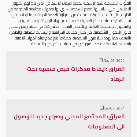
للقنوات الاعلامية شبه الرسمية بتحديد اسماء الاشخاص الذين يتاح لهم الظهور
الاعلامي على شاشاتها، ومنع الشخصيات التي لها توجهات معارضة للحكومة من
الظهور على قنوات الشبكة الممولة من الموازنة العامة للدولة، فيما ازدادت في
نفس الفترة حملات النشر الممولة لصفحات مجهولة الهوية تهدف للتحريض
والتشهير بالشخصيات العامة، وبالأخص النساء، المشاركات في حملة رفض تعديل
قانون الاحوال الشخصية، من خلال خطابات الكراهية والإساءة اللفظية، والطعن
بالشرف مما يهدد سلامتهن الشخصية، خصوصاً مع عدم قيام الجهات الامنية
باتخاذ اجراءات فاعلة ضد المتورطين في حملات التحريض والإساءة .
Nov 26, 2024
العراق :ايقاظ مذكرات قبض منسية تحت
الرماد
Sep 02, 2024
العراق: المجتمع المدني وصراع جديد للوصول
الى المعلومات