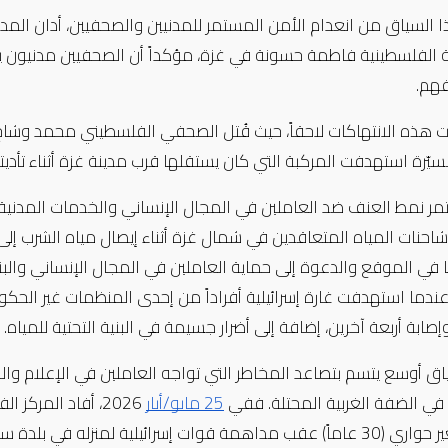
السياق من انعدام الأمن المستمر للمدنيين والصحفيين، أدان المدي
هم.
 هذه الانتهاكات لاحقاً، حيث قُتل الصحفي الفلسطيني محمد وشاح،
سيّرة استهدفت المركبة التي كان يستقلها قرب مدينة غزة أثناء تأدي
ر نمط العنف ضد العاملين في المجال الإنساني والخدمات المدنية،
 في الموقع والدعوة إلى حماية العاملين في المجال الإنساني والبنية
بة أربعة آخرين، إضافة إلى أضرار جسيمة في البنية التحتية للمياه.
في الضفة الغربية المحتلة. ففي 
25 مايو/أيار