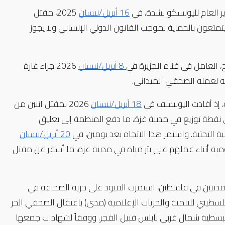
ر العام لليونسكو بشدة، في 
16 أبريل/نيسان
 2025، مقتل 
الصحفية الفلسطينية فاطمة حسونة في غزة، مؤكداً أن الصحفيين مدنيون يتمتعون بالحماية بموجب القانون الدولي الإنساني ولا يجوز 
 العامل في قناة الجزيرة في
 8 أبريل/نيسان
 2026 جراء غارة 
ته لعمله الصحفي الميداني.
 إذ أفادت اليونيسف في 
18 أبريل/نيسان
 2026 بمقتل اثنين من 
سائقي شاحنات المياه المتعاقدين في شمال غزة أثناء إيصال مياه الشرب إلى نقطة توزيع في مدينة غزة، ما دفع المنظمة إلى تعليق 
 التحتية. واستمر هذا الاتجاه بعد يومين، في 
20 أبريل/نيسان
 2026، عندما استهدفت غارة إسرائيلية أفراداً من إحدى المنظمات غير الحكومية أثناء عملهم على بئر مياه في مدينة غزة، ما أسفر عن مقتل 
وفي سياق أوسع يتسم بتصاعد المخاطر التي تواجه العاملين في الإعلام والمدنيين في فلسطين، استمرت القيود على حرية الصحافة في 
 2026، أفاد المركز الفلسطيني للتنمية والحريات الإعلامية (مدى) باعتقال الصحفي الحر 
أنس مغير حواري (30 عاماً) عقب مداهمة قوات إسرائيلية لمنزله في بلدة سبسطية شمال غربي نابلس قبيل الفجر. ووفقاً لشهادات جمعها 