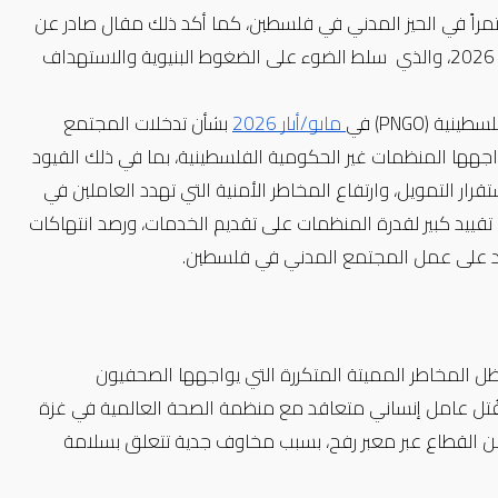
ويجب النظر إلى هذا التطور التشريعي أيضاً في سياق أوسع يشهد تراجعاً مستمراً في الحيز المدني في فلسطين، كما أكد ذلك مقال صادر عن 
 2026، والذي  سلط الضوء على الضغوط البنيوية والاستهداف 
(PNGO) في
 مايو/أيار 2026
 بشأن تدخلات المجتمع 
المدني في قطاع غزة، حيث وثقت الدراسة التحديات التشغيلية الحادة التي تواجهها المنظمات غير الحكومية الفلسطينية، بما في ذلك القيود 
على الحركة والوصول، وتدمير البنية التحتية، ونزوح الطواقم العاملة، وعدم استقرار التمويل، وارتفاع المخاطر الأمنية التي تهدد العاملين في 
المجال الإنساني والمدني. وأشارت الشبكة أيضاً إلى أن هذه الظروف أدت إلى تقييد كبير لقدرة المنظمات على تقديم الخدمات، ورصد انتهاكات 
يد على عمل المجتمع المدني في فلسطين.
لا تزال حرية التعبير في فلسطين متأثرة بشدة جراء استمرار النزاع، لا سيما في ظل المخاطر المميتة المتكررة التي يواجهها الصحفيون 
2026، قُتل عامل إنساني متعاقد مع منظمة الصحة العالمية في غزة 
خلال حادث أمني، ما دفع المنظمة إلى تعليق جميع عمليات الإجلاء الطبي من القطاع عبر معبر رفح، بسبب مخاوف جدية تتعلق بسلامة 