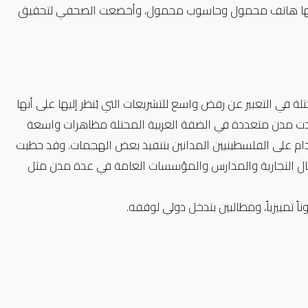
المركز، قامت القوات بتفتيش عنيف للمنزل، وصادرت معدات شخصية بما فيها هاتف محمول وحاسوب محمول، وأخضعت الصحفي لتحقيق 
استمرت التعبئة الشعبية الواسعة والإضرابات العامة في الضفة الغربية المحتلة في التعبير عن رفض واسع للتشريعات التي يُنظر إليها على أنها 
 2026، شهدت مدن متعددة في الضفة الغربية المحتلة مظاهرات واسعة 
وإضراباً عاماً رداً على إقرار البرلمان الإسرائيلي قانوناً يقضي بفرض عقوبة الإعدام على الفلسطينيين المدانين بتنفيذ بعض الهجمات. وقد حظيت 
هذه التعبئة بدعم فصائل سياسية، من بينها حركة فتح، وأدت إلى إغلاق المحال التجارية والمدارس والمؤسسات العامة في عدة مدن مثل 
ً تمييزياً، ومطالبين بتدخل دولي لوقفه.