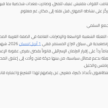
كّز على نشاطه المهني قبل نقله إلى مكان غير معلوم.
تجمع السلمي
وتصعيدية في سياق النزاع المستمر. ففي 
1 أبريل/نيسان
ونابلس والخليل.
تظاهرون بأعداد كبيرة، معربين عن رفضهم لهذا التشريع واعتباره قانونا