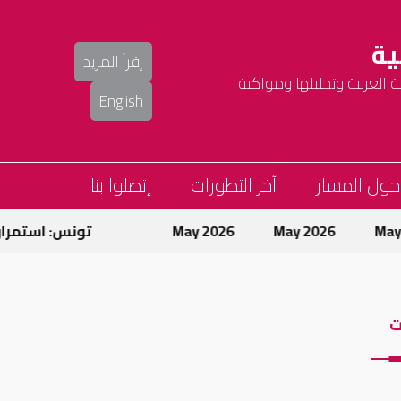
ية
إقرأ المزيد
العربية وتحليلها ومواكبة
English
حول المسار
آخر التطورات
إتصلوا بنا
May 2026
May 2026
تونس: استمرار حمل
ت