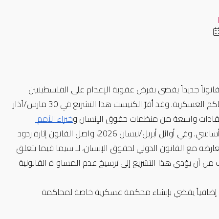
في أواخر مارس/آذار وبداية أبريل/نيسان 2026، اعتمدت السلطات الإسرائيلية قانوناً جديداً يقضي بفرض عقوبة الإعدام على الفلسطينيين 
المدانين بجرائم تُصنف على أنها «مرتبطة بالإرهاب»، ولا سيما في سياق المحاكم العسكرية. وقد أقرّ الكنيست هذا التشريع في 30 مارس/آذار 
خبراء الأمم 
 الذين اعتبروا أنه تمييزي في تطبيقه ويستهدف الفلسطينيين بشكل أساسي. وفي أوائل أبريل/نيسان 2026، واصل القانون إثارة ردود 
فعل دولية قوية، حيث حذّر مسؤولون أمميون وعدد من الدول من احتمال تعارضه مع القانون الدولي لحقوق الإنسان، لا سيما فيما يتعلق 
بمبدأ عدم التمييز والحق في الحياة. كما أعربت منظمات حقوقية عن مخاوف من أن يؤدي هذا التشريع إلى ترسيخ عدم المساواة القانونية 
، عندما أقرّ الكنيست تشريعاً إضافياً يقضي بإنشاء محكمة عسكرية خاصة لمحاكمة 