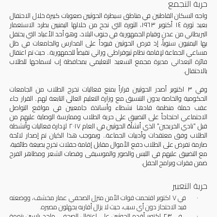
حرية التجمع
واجه السكان القاطنين في مناطق سيطرة الحوثيين صعوبات كبيرة خلال الاحتفال
بعيد ثورة ١٤ أكتوبر ١٩٦٣، الثورة التي نجح من خلالها اليمنيين بطرد الاستعمار
البريطاني من عدن وقيام الجمهورية في جنوب البلاد، وهو أحد الأعياد التي يحتفل
بها اليمنيون سنوياً، إذ فرض الحوثيين قيوداً على المدارس والجامعات في ظل
مساعي الجماعة لإقامة نظام ثيوقراطي وراثي نقيضاً للجمهورية.. حيث تم اعتقال
فائزة البعداني
مديرة مجمع السعيد التعليمي بمحافظة إب لسماحها للطلاب
بالاحتفال.
وفي ٣ اكتوبر أصدر الحوثيين قراراً بمنع فعاليات تخرج الطلاب من الجامعات
الحكومية والخاصة بدون التنسيق مع وزارة التعليم العالي التابعة لهم.. القرار جاء
عقب حملة منظمة قادها نشطاء وأساتذة جامعيين في مواقع التواصل
الاجتماعي احتجاجاً على التضييق على حرية الطلاب وممارسة الوصاية عليهم من
قبل "نادي الخريجين" الذي أنشأهُ الحوثيين في العام ٢٠١٧ لإدارة فعاليات وأنشطة
الطلاب وفق معتقدات وأدبيات الجماعة.. وبموجب هذا الكيان تم إصدار لائحة
صارمة تفرض على الطلاب دفع الأموال مقابل إقامة حفلات تخرج بصبغة طائفية،
مع التضييق عليهم في اللبس والصور والموسيقى وقصات الشعر ومظاهر الفرح
ضمن فقرات وبرامج الحفل
.
حرية التعبير
·
في ٧ اكتوبر اقتحمت قوات الأمن منزل الصحفي عمار مخشف، ووضعته
قيد الاحتجاز دون أي سبب، حيث لا يزال أقاربه يجهلون مصيره
.
·
في ٢٣ اكتوبر أقدم الحوثيين على اعتقال الصحفي ماجد ياسين بتهمة