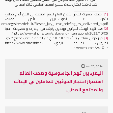
نقله لواقعة اعتقال مديرة مجمع السعيد التعليمي فائزة البعداني.
[1]
احاطة المبعوث الخاص للأمين العام للأمم المتحدة إلى اليمن أمام مجلس
الأمن،
١٣
أكتوبر/تشرين الأول 2022
،
ions.org/sites/default/files/ar_july_unsc_briefing_as_delivered_1.pdf
[2]
بعد انتهاء الهدنة.. الحوثيون يهددون وترقب في الإمارات والسعودية، الحرة
/.
https://www.alhurra.com/arabic-and-international/2022/10/05
[3]
قرار حوثي مفاجئ بشأن احتفالات التخرج من الجامعات عقب فضائح ‘‘نادي
الخريجين
’’
، المشهد اليمني،
https://www.almashhad-
alyemeni.com/241017
Nov 26, 2024
اليمن: بين تهم الجاسوسية وصمت العالم:
استمرار احتجاز الحوثيين للعاملين في الإغاثة
والمجتمع المدني