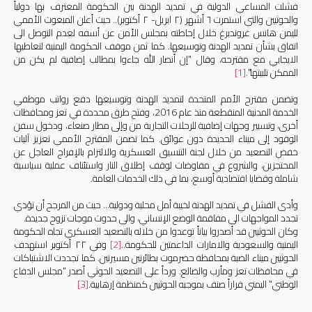
فشلت
المساعي الدولية في تمديد الهدنة بين الحكومة المعترف بها دولياً
والحوثيين والتي استمرت ٦ أشهر (٢ ابريل- ٢ أكتوبر).. حيث أعلن المبعوث الأممي
لليمن هانس غروندبرغ خلال إحاطته بمجلس الأمن عن أسفه لعدم التوصل الى
اتفاق بشأن تمديد الهدنة وتوسيعها. كما ثمن موقف الحكومة اليمنية لتعاطيها
الايجابي مع مقترحه، وقال "إن أنصار الله جاءوا بمطالب إضافية لم يكن من
الممكن تلبيتها".
[1]
وتضمن مقترح الأمم المتحدة لتمديد الهدنة وتوسيعها دفع رواتب موظفي
الخدمة المدنية المنقطعة منذ عام 2016، وفتح طرق محددة في تعز ومحافظات
أخرى، وتسيير وجهات إضافية للرحلات التجارية من وإلى مطار صنعاء، ودخول سفن
الوقود إلى ميناء الحديدة دون عوائق. كما تضمن المقترح الأممي تعزيز آليات
خفض التصعيد من خلال لجنة التنسيق العسكرية والالتزام بالإفراج العاجل عن
المحتجزين، والشروع في مفاوضات لوقف إطلاق النار واستئناف عملية سياسية
شاملة وقضايا اقتصادية أوسع، بما في ذلك الخدمات العامة.
وأدى الفشل في تمديد الهدنة لخيبة أمل محلية ودولية... حيث من المرجح أن تؤدي
تجدد المواجهات الى مفاقمة الوضع الإنساني، والى حدوث موجات نزوح جديدة.
وكان الحوثيين قد أصدروا بياناً توعدوا من خلاله بالتصعيد العسكري تجاه الحكومة
اليمنية والسعودية والامارات الداعمتين للحكومة..
[2]
وفي ٢٢ أكتوبر استهدف
الحوثيين ميناء الضبة بمحافظة حضرموت بطائرتين مسيرتين. كما تجددت الاشتباكات
في محافظات تعز ومأرب والضالع. ورداً على التصعيد الحوثي أصدر "مجلس الدفاع
الوطني" اليمني قراراً صنف بموجبه الحوثيين كمنظمة إرهابية.
[3]