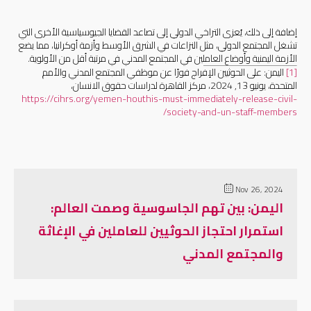
إضافة إلى ذلك، يُعزى التراخي الدولي إلى تصاعد القضايا الجيوسياسية الأخرى التي
تشغل المجتمع الدولي، مثل النزاعات في الشرق الأوسط وأزمة أوكرانيا، مما يضع
الأزمة اليمنية وأوضاع العاملين في المجتمع المدني في مرتبة أقل من الأولوية
.
[1]
اليمن: على الحوثيين الإفراج فورًا عن موظفي المجتمع المدني والأمم
المتحدة، يونيو 13, 2024، مركز القاهرة لدراسات حقوق الانسان،
https://cihrs.org/yemen-houthis-must-immediately-release-civil-
/
society-and-un-staff-members
Nov 26, 2024
اليمن: بين تهم الجاسوسية وصمت العالم:
استمرار احتجاز الحوثيين للعاملين في الإغاثة
والمجتمع المدني