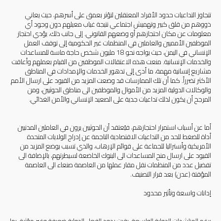
تتجاوز التداعيات حدود الأفراد المعتقلين لتؤثر بعمق على أسرهم، حيث يعاني
ذووهم من قلق كبير وتهميش اجتماعي نتيجة غياب معيلهم دون وجود أي
معلومات عن مكان احتجازهم أو وضعهم القانوني. إلى جانب ذلك، يؤدي احتجاز
الموظفين الأمميين والعاملين في المنظمات غير الحكومية إلى توقف العمل
الإنساني في اليمن، حيث يواجه نحو 18 مليون شخص حاجة ماسة للمساعدات
والخدمات الإنسانية. منعت هذه الاعتقالات الموظفين من القيام بعملهم وأعاقت
مشاريع إنسانية مهمة، ما أدى إلى تدهور الخدمات والإمدادات في المناطق
الأكثر تضرراً
.
كما أن تلك الممارسات قد وضعت المزيد من القيود على ارسال الأمم
والوكالات الدولية المزيد من الأموال والموظفين الى مناطق الحوثيين، ومن
المرجح أن يكون لذلك تداعيات جدية على الصعيد الإنساني والأمن الغذائي.
أما عن أسباب استمرار احتجازهم، فيُعتقد أن الحوثيين يرون في العاملين المدنيين
أداة للضغط للحد من التداعيات الاقتصادية الناجمة عن إدراج الولايات المتحدة
الأمريكية وأستراليا للجماعة على قوائم الإرهاب، والذي تسبب بوضع المزيد من
القيود على ارسال منح المساعدات الى البنوك الخاضعة لسيطرتهم، بالإضافة الى
تفضيل عدد من المنظمات نقل مقار عملها من العاصمة صنعاء الى العاصمة
المؤقتة (عدن) بعد قرار التصنيف.
إدانات واسعة وتأثير محدود