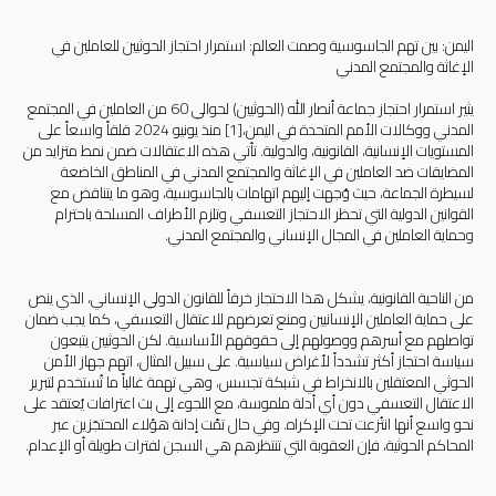
اليمن:
بين تهم الجاسوسية وصمت العالم: استمرار احتجاز الحوثيين للعاملين في
الإغاثة والمجتمع المدني
يثير استمرار احتجاز جماعة أنصار الله (الحوثيين) لحوالي 60 من العاملين في المجتمع
المدني ووكالات الأمم المتحدة في اليمن،
[1]
منذ يونيو 2024 قلقاً واسعاً على
المستويات الإنسانية، القانونية، والدولية. تأتي هذه الاعتقالات ضمن نمط متزايد من
المضايقات ضد العاملين في الإغاثة والمجتمع المدني في
ال
مناطق الخاضعة
لسيطرة الجماعة، حيث وُجهت إليهم اتهامات بالجاسوسية، وهو ما يتناقض مع
القوانين الدولية التي تحظر الاحتجاز التعسفي وتلزم الأطراف المسلحة باحترام
وحماية العاملين في المجال الإنساني والمجتمع المدني
.
من الناحية القانونية، يشكل هذا الاحتجاز خرقاً للقانون الدولي الإنساني، الذي ينص
على حماية العاملين الإنسانيين ومنع تعرضهم للاعتقال التعسفي، كما يجب ضمان
تواصلهم مع أسرهم ووصولهم إلى حقوقهم الأساسية. لكن الحوثيين يتبعون
سياسة احتجاز أكثر تشدداً لأغراض سياسية. على سبيل المثال، اتهم جهاز الأمن
الحوثي المعتقلين بالانخراط في شبكة تجسس، وهي تهمة غالباً ما تُستخدم لتبرير
الاعتقال التعسفي دون أي أدلة ملموسة، مع اللجوء إلى بث اعترافات يُعتقد على
نحو واسع أنها انتُزعت تحت الإكراه
.
وفي حال تمّت إدانة هؤلاء المحتجَزين عبر
المحاكم الحوثية، فإن العقوبة التي تنتظرهم هي السجن لفترات طويلة أو الإعدام.