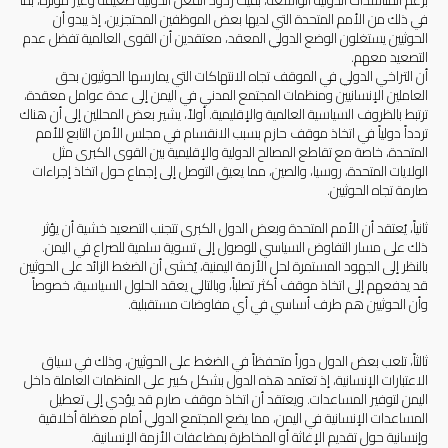
برغم المناشدات الدولية الواسعة، بقيت ردود الفعل الدولية ضعيفة وغير مؤثرة، بما
في ذلك من الأمم المتحدة التي لديها بعض الموظفين المحتجزين، إذ يبدو أن
الحوثيين يستغلون الوضع الدولي المعقد، معتقدين أن القوى العالمية تفضل عدم
التصعيد معهم
.
أن التراخي الدولي في الموقف تجاه الانتهاكات التي يمارسها الحوثيون بحق
العاملين الإنسانيين ومنظمات المجتمع المدني في اليمن إلى عدة عوامل معقدة،
ترتبط بالظروف السياسية العالمية والإقليمية. أولاً، يشير بعض المحللين إلى أن هناك
تردداً دولياً في اتخاذ موقف حازم بسبب الانقسام في مجلس الأمن التابع للأمم
المتحدة، خاصة مع تقاطع المصالح الدولية والإقليمية بين القوى الكبرى مثل
الولايات المتحدة، روسيا، والصين، مما يعيق التوصل إلى إجماع حول اتخاذ إجراءات
صارمة تجاه الحوثيين
.
ثانياً، يُعتقد أن الأمم المتحدة وبعض الدول الكبرى تتجنب التصعيد خشية أن يؤثر
ذلك على مسار التفاوض السياسي للوصول إلى تسوية سلمية للصراع في اليمن.
بالنظر إلى الجهود المستمرة لحل الأزمة اليمنية، يُخشى أن الضغط الزائد على الحوثيين
قد يدفعهم إلى اتخاذ موقف أكثر تصلباً، وبالتالي يعقد الحلول السياسية، خصوصاً
وأن الحوثيين هم طرف أساسي في أي مفاوضات مستقبلية
.
ثالثاً،
تلعب بعض الدول دوراً متحفظاً في الضغط على الحوثيين، وذلك في سياق
الاعتبارات الإنسانية، إذ تعتمد هذه الدول بشكل كبير على المنظمات العاملة داخل
اليمن لتوفير المساعدات. ويعتقد أن اتخاذ موقف صارم قد يؤدي إلى تعطيل
المساعدات الإنسانية في اليمن، مما يضع المجتمع الدولي أمام معضلة أخلاقية
وإنسانية حول تقديم الإغاثة أو المخاطرة بمضاعفات الأزمة الإنسانية
.