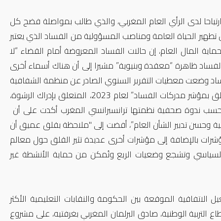
تياحا لدى الرأي العام المغربي، والذي طالب بمواصلة فضح كل
طهير الحياة العامة ومناصب المسؤولية من الفساد الذي يعتبر
اية المال العام، إن حالات الفساد المعروضة أمام القضاء “لا
الفساد ظاهرة “معقدة وبنيوية
”.
مشيرا إلى أن هناك أسماء أخرى
فساد وضعت معطيات التقرير السنوي الصادر عن منظمة الشفافية
العالمية “ترانسبرانسي إنترناشيونال” المغرب في المرتبة 97 عالمياً فيما يتعلق بمؤشر مدركات الفساد” لعام 2023، المتعلق بإدراك الرشوة،
اً بذلك ثلاثة مراكز خلال سنة فقط مقارنة مع تقرير العام 2022، وحسب ندوة صحفية نظمتها ترانسبرانسي المغرب أكدت على أن
ة وحسن تدبير الشأن العام”، أفضت إلى "ملاحظة بقلق عميق أن
رات بالإضافة إلى مؤشرات أخرى عديدة تثير القلق حول معالم
لسياسي وتشجع وضعيات الريع وتُمكن من حماية الأنشطة غير
ل الاتفاقية الموقعة بين الحكومة والنقابات
التعليمية الأكثر
صادق
البرلمان المغربي بغرفتيه، على مشروع