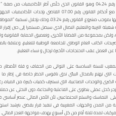
القانون رقم 04.24 وهو القانون الذي خلّص أطر الأكاديميات م
وتعويضها بموجب مشروع القانون رقم 03.24
غيلة التربية والتعليم، النضال الذي سيضل مستمرا إلى حين إقرار 
، ولكن بمجموعة من القضايا الأخرى، وتعميق الحماية القانونية وال
يحات الكاتب العام الوطني للجامعة الوطنية للتعليم، وعلاقة بال
عن العمل عقب الاحتجاجات الأخيرة لرجال و نساء التعليم.
لمغرب للسنة السادسة على التوالي من الجفاف و قلة الأمطار، 
ات التي تهتم بالمجال البيئي تدق ناقوس الخطر خاصة في إطار م
 الكبرى والوحدات الصناعية، التي تستنزف كميات كبيرة من المياه، 
الزجر كحل عملي ينطوي على الفاعلية والنجاعة، دون التخلي عن حملات
 على التماسك والسلم الاجتماعيين، لأن الأمن المائي عنصر أساسي
من المدن والجهات المغربية في تنفيذ قرار يقضي بترشيد استهلاك
ركبات لمدة ثلاثة أيام من كل أسبوع بهدف مواجهة العجز المائي.