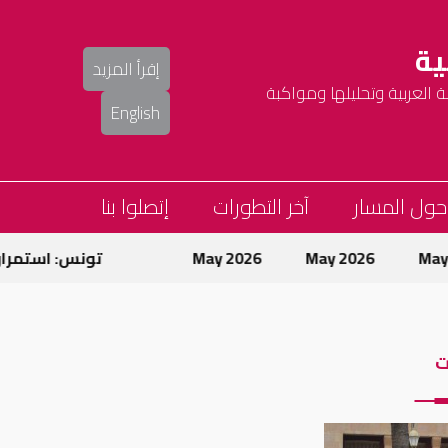
ية
إقرأ المزيد
العربية وتحليلها ومواكبة
English
حول المسار
آخر التطورات
إتصلوا بنا
May 2026
May 2026
تونس: استمرار حمل
ت