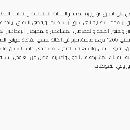
ل على اتفاق بين وزارة الصحة والحماية الاجتماعية والنقابات القطا
 وتقنيي الصحة والممرضين المساعدين والممرضين الإعداديين، تدرج
الثابت قيمتها 1200 درهم صافية، تدرج في الخانة نفسها، لفائدة 
ين، تقنيي النقل والإسعاف الصحي، مساعدي طب الأسنان والمس
ه النقابات المشاركة في الحوار، واعتبرته أفضل من العروض الساب
ر وفي التعويضات.