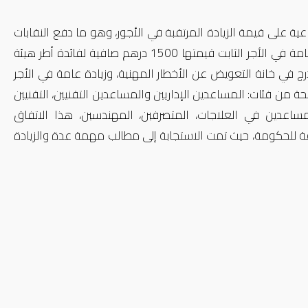
عية على قيمة الزيادة المرتقبة في الأجور، وهو ما دفع النقابات
إلى تعليق برامجها النضالية التي سبق أن سطرتها، ويقضي الاتفاق بزيادة عامة في الأجر الثابت قيمتها 1500 درهم صافية لفائدة أطر هيئة
 في خانة التعويض عن الأخطار المهنية، وزيادة عامة في الأجر
مهنيي الصحة من فئات: المساعدين الإداريين والمساعدين التقنيين، التقنيين
اعدين في العلاجات، المتصرفين، المهندسين، هذا الاتفاق
قة للحكومة، حيث تمت الاستجابة إلى مطالب مهمة عدة والزيادة