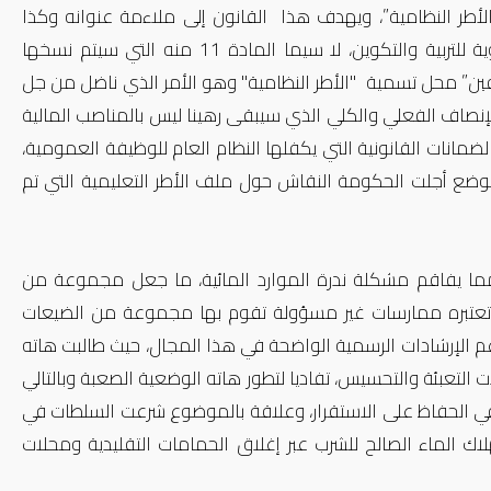
ن صفة “الأطر النظامية”، ويهدف هذا القانون إلى ملاءمة عنوانه وكذا
أحكامه مع أحكام القانون رقم 07.00 القاضي بإحداث الأكاديميات الجهوية للتربية والتكوين، لا سيما المادة 11 منه التي سيتم نسخها
، وذلك بإحلال تسمية “الموظفين” محل تسمية "الأطر النظامية" وهو الأمر الذي ناضل من جل
الإنصاف الفعلي والكلي الذي سيبقى رهينا ليس بالمناصب المالية
ضمانات القانونية التي يكفلها النظام العام للوظيفة العمومية،
موضع أجلت الحكومة النقاش حول ملف الأطر التعليمية التي تم
مما يفاقم مشكلة ندرة الموارد المائية، ما جعل مجموعة من
ا تعتبره ممارسات غير مسؤولة تقوم بها مجموعة من الضيعات
رغم الإرشادات الرسمية الواضحة في هذا المجال، حيث طالبت هاته
 التعبئة والتحسيس، تفاديا لتطور هاته الوضعية الصعبة وبالتالي
 في الحفاظ على الاستقرار، وعلاقة بالموضوع شرعت السلطات في
 الماء الصالح للشرب عبر إغلاق الحمامات التقليدية ومحلات