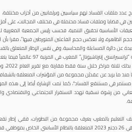
 عدد ملفات الفساد تهم سياسيين وبرلمانيين من أحزاب مختلفة، ار
ين في قضايا وملفات فساد محتملة في مختلف المجالات، على أمل ت
عيقات الأساسية تحقيق التنمية، فحسب رئيس الجمعية المغربية لحم
م الظاهرة، ولا تعكس حجم الفاعلين المتورطين فيها”، مقرا بأن 
يدة عن دائرة المساءلة والمحاسبة، وفي نفس الإطار المتعلق بال
متراجع
ا منذ ما يزيد عن عقديْن مجموعة من المؤشرات المتعلقة بالشفافي
مستمر في مستنقع الفساد"، كما تمت الإشارة أيضا إلى هذه المؤش
اني من رشوة نسقية تهدد الاستقرار الاجتماعي والاقتصادي وا
ة.
لف التعليم بالمغرب يعرف مجموعة من التطورات، ففي إطار تفعي
موظفي قطاع التربية الوطنية،