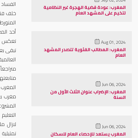
Sep 02, 2024
الفساد
المغرب: عودة قضية الهجرة غير النظامية
خلف فتح
لتخيم على المشهد العام
المتورط
أحد الم
تعكس حج
Aug 01, 2024
المغرب: المطالب الفئوية تتصدر المشهد
تبقى بع
العام
متابعته
Jun 06, 2024
المغرب 
المغرب: الإضراب عنوان الثلث الأول من
مغرب يع
السنة
المشروع
التعليم
لازال م
Jun 06, 2024
تمثيلية في 26 دجنبر 2023 المتعلقة بالنظام الأساسي الخاص ب
المغرب يستعد للإحصاء العام للسكان