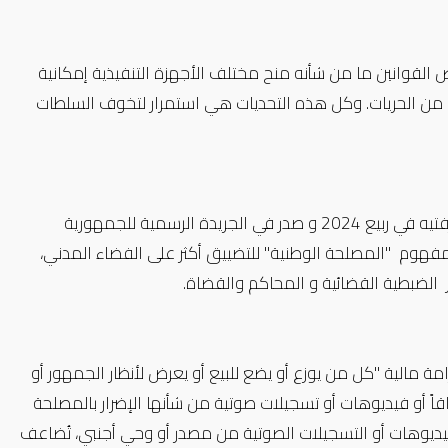
عض القوانين ما من شأنه منح مختلف الأجهزة التنفيذية إمكانية
ها من الحريات. وكل هذه التحديات هي استمرار لتخوف السلطات
من أبرز التشريعات التي عدلت، قانون العقوبات الذي صادق عليه البرلمان بغرفتيه في ربيع 2024 و صدر في الجريدة الرسمية للجمهورية
استخدم هذا القانون مفهوم "المصلحة الوطنية" للتضييق أكثر على الفضاء المدني،
 الضبطية القضائية و المحاكم والقضاة.
 وبغرامة مالية "كل من يوزع أو يضع للبيع أو يعرض لأنظار الجمهور أو
اقاً أو فيديوهات أو تسجيلات صوتية من شأنها الإضرار بالمصلحة
الفيديوهات أو التسجيلات الصوتية من مصدر أو وحي أجنبي، تُضاعف