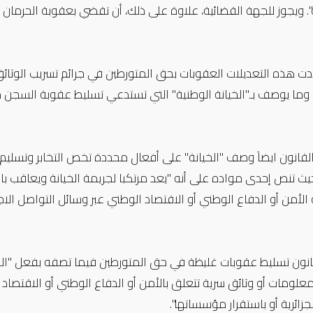
. ويجوز للجهة القضائية، علاوة على ذلك، أن تقضي بعقوبة الحرمان 
 هذه التعديلات العقوبات بحق المتورطين في جرائم تسريب الوثائق 
وما يوصف بـ"الخيانة الوطنية" التي تستدعي تسليط عقوبة السجن م
لقانون ايضاَ وصف "الخيانة" على أفعال محددة تخص التخابر وتسليم
حيث تنص إحدى مواده على أنه "يعد مرتكبا لجريمة الخيانة ويعاقب 
لأمن أو الدفاع الوطني أو الاقتصاد الوطني عبر وسائل التواصل الاجتم
علومات أو وثائق سرية تتعلق بالأمن أو الدفاع الوطني أو الاقتصاد
لجزائرية أو باستقرار مؤسساتها".