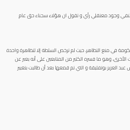
عتقل رأي، ما تزال الحكومة تنفي وجود معتقلي رأي و تقول ان هؤلاء سجناء حق عام
حكومة في منع التظاهر، حيث لم ترخص السلطة إلا لتظاهرة واحدة
لأخرى، وهو ما فسره الكثير من المتابعين على أنه يعبر عن
د العزيز بوتفليقة و التي تم قمعها بعد أن طالبت بتغيير