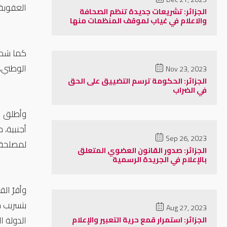
العقوبة"
الجزائر: تشريعات جديدة تنظم الصحافة
والاعلام في غياب لموقف المنظمات منها
كما شددت
الوطني، 
Nov 23, 2023
الجزائر: الحكومة ترسم التضييق على الحق
في الضراب
‪ ‬
وأطلق ا
أجنبية، 
Sep 26, 2023
لمصلحة ا
الجزائر: صدور القانون العضوي المتعلق
بالإعلام في الجريدة الرسمية
‪ ‬
بتسريب م
Aug 27, 2023
الدولة ا
الجزائر: استمرار قمع حرية التعبير والإعلام