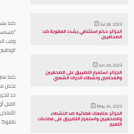
‪ ‬
كما يشد
Jul 28, 2023
الجزائر: حكم استئنافي يشدد العقوبة ضد
الصحافيين
وقت السل
الوطنيين
Jun 29, 2023
الجزائر: استمرار التضييق على الصحفيين
كما تشرع
والمحامين ونشطاء الحراك الشعبي
تخص محار
حد للجري
القتل أو
May 24, 2023
الأماكن 
الجزائر: متابعات قضائية ضد النشطاء
والصحفيين واستمرار التضييق على فضاءات
بالقوة".
التعبير