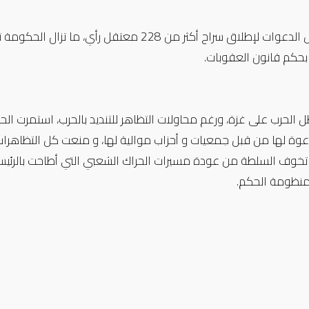
ورغم كل الدعوات لإطلاق سراح أكثر من 228 م
بحكم قانون العقوبات.
الحرب على غزة، ورغم محاولات التظاهر للتنديد بالحرب، استمرت ال
وة لها من قبل جمعيات و أحزاب موالية لها، و منعت كل التظاهرات ا
تخوف السلطة من عودة مسيرات الحراك الشعبي التي أطاحت بالرئيس عب
نظومة الحكم.