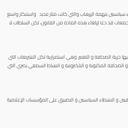
لالها متابعة نشطاء سياسيين بتهمة الإرهاب والتي كانت مثار تنديد واستنكار واسع
 المقرر الأممي المعني بالتجمعات قد دعا لإلغاء هذه المادة من القانون، لكن السلطات لا
ا حرية الصحافة و التعبير، وهي استمرارية لكل التشريعات التي
 الشعبي نهاية عام 2021 كقوانين الاعلام و الصحافة المكتوبة و الالكترونية و النشاط السمعي بصري التي
ين و النشطاء السياسيين و التضييق على المؤسسات الإعلامية