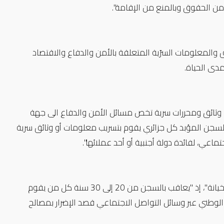
من الحقوق وبالمنع من الإقامة".
والمعلومات السرّية المتعلقة بالأمن والدفاع والاقتصاد
دى الحياة.
 وثائق ومحررات سرية تخص مسائل الأمن والدفاع الى جهة
بالسجن المؤبد كل جزائري يقوم بتسريب معلومات أو وثائق سرية
اعي، لفائدة دولة أجنبية أو أحد عملائها".
وأقرّ القانون تسليط عقوبات غليظة في حق المتورطين فيما تصفه بفعل "الخيانة"، إذ "يعاقب بالسجن من 20 إلى 30 سنة كل من يقوم
 الوطني عبر وسائل التواصل الاجتماعي قصد الإضرار بمصالح