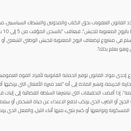
د القانون العقوبات بحق الكتاب والمدونين والنشطاء السياسيين،
"مس
م في مشروع لإضعاف الروح المعنوية للجيش الوطني الشعبي أو الأس
 وهو يعلم بذلك".
 إحدى مواد القانون توفير الحماية القانونية لأفراد القوة العمومية
بة الجريمة، وتشير المادة إلى أنه "تعد مبررة الأفعال التي يرتكبه
مة"، إذا أفضت التحقيقات التي تباشرها السلطة القضائية إلى إثبات ق
 الجرح أو الضرب الذي يرتكب لدفع الاعتداء عن حياة الشخص أو سلام
المسكونة وتوابعها أو كسر شيء منها أثناء الليل، والفعل الذي يرت