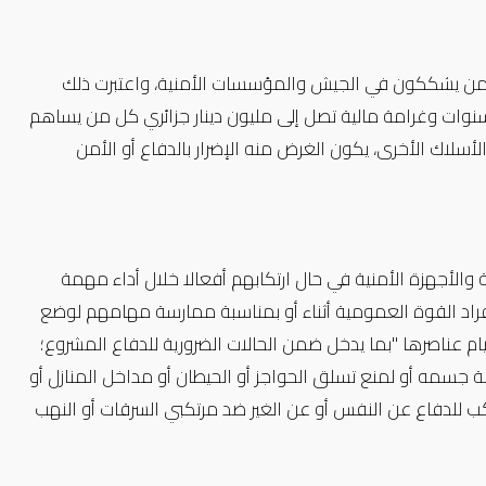
 ممن يشككون في الجيش والمؤسسات الأمنية، واعتبرت ذلك
اسا بالروح المعنوية للجيش"، فيعاقب "بالسجن المؤقت من 5 إلى 10 سنوات وغرامة مالية تصل إلى مليون دينار جزائري كل من يساهم
لاك الأخرى، يكون الغرض منه الإضرار بالدفاع أو الأمن
 والأجهزة الأمنية في حال ارتكابهم أفعالا خلال أداء مهمة
ا أفراد القوة العمومية أثناء أو بمناسبة ممارسة مهامهم لوضع
يام عناصرها "بما يدخل ضمن الحالات الضرورية للدفاع المشروع؛
ة جسمه أو لمنع تسلق الحواجز أو الحيطان أو مداخل المنازل أو
كب للدفاع عن النفس أو عن الغير ضد مرتكبي السرقات أو النهب