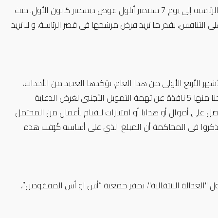
وكل هذه المؤشرات تبين ان التحديات ستزداد أكثر مع إعلان تقديم الانتخابات الرئاسية إلى يوم 7 سبتمبر أيلول عوض ديسمبر كانون الأول. حيث
على التنافس، بقدر ما تريد فرض مرشحها في قصر الرئاسة، و لا تريد
هر الأربع الأولى من هذا العام، تؤكدها العديد من الأحداث،
حيث لا يزال الصحفي القاضي إحسان قابعا في السجن بحكم بـ 7 سنوات سجنا منها 5 نافذة عن تهمة التمويل الأجنبي لغرض الدعاية
قب كل من يحصل على أموال أو هدايا أو امتيازات للقيام بأعمال من المحتمل
 وذكروا في المحاكمة أن المبلغ الذي على أساسه كُيَِفت هذه
ي، يوم 29 فبراير شباط 2024 ، انعقاد ندوة حول "العدالة الانتقالية"، بمقر جمعية “أس او أس المفقودين”،