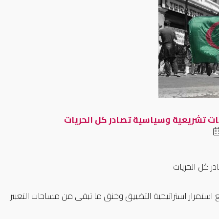
مع استمرار استراتيجية التضييق وخنق ما تبقى من مساحات التعبير