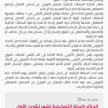
تطالب اللائحة السلطات الجزائرية بالإفراج الفوري عن إحسان القاضي وجميع
المعتقلين تعسفياً واحترام حرية التعبير وحرية الإعلام
ويتكون مشروع اللائحة التي نشرها موقع البرلمان الأوربي من 4 مطالبات موجهة
للسلطات الجزائرية. أولها الدعوة للإفراج الفوري عن إحسان القاضي وجميع
المعتقلين تعسفياً واحترام حرية التعبير وحرية الإعلام؛ ودعوة السلطات الجزائرية
إلى إعادة فتح وسائل الإعلام المغلقة، ووقف اعتقال واحتجاز النشطاء السياسيين
والصحفيين والمدافعين عن حقوق الإنسان أو أي شخص يعبر عن رأي مخالف أو
ينتقد الحكومة.
وذكرّت اللائحة بما تم الاتفاق عليه بشكل مشترك في أولويات الشراكة بين الاتحاد
الأوروبي والجزائر، بخصوص أهمية الصحافة التعددية لتعزيز سيادة القانون والحريات
الأساسية مثل حرية التعبير.
ووجهت رئيس البرلمان الأوربي بإحالة اللائحة إلى نائب الرئيس المكلف حقوق
الإنسان، والمجلس الأوربي، والمفوضية الأوربية، وبعثة الاتحاد الأوروبي في الجزائر،
وحكومة الجزائر، والأمين العام للأمم المتحدة، ومجلس حقوق الإنسان التابع
للأمم المتحدة، ومجلس أوروبا.
وقد نددت السلطة الجزائرية على لسان رئيسي غرفتي البرلمان بهذه اللائحة، كما
شنت مختلف وسائل الاعلام الجزائرية حملة دعاية وانتقادات واسعة ضد البرلمان
الأوروبي بعد تبنيه لائحة تطالب بالإفراج عن الفوري عن الصحفيين المعتقلين
وضرورة احترام الحريات.
Nov 26, 2024
الجزائر :البيئة التمكينية لشهر تشرين الأول