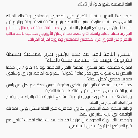
البيئة التمكينية لشهر مايو/ أيار 2023
عرف هذا الشهر استمرارا للتضييق على الصحفيين والمحامين ونشطاء الحراك
الشعبي، كما تمت متابعة عشرات النشطاء بتهم مختلفة تتعلق بمنشوراتهم في
غالب الأحيان على مواقع التواصل الاجتماعي،
كما شنت مختلف وسائل الاعلام
الجزائرية حملة دعاية وانتقادات واسعة ضد البرلمان الأوروبي بعد تبنيه لائحة تطالب
بالافراج عن الفوري عن الصحفيين المعتقلين وضرورة احترام الحريات.
السجن النافذ نافذ ضد مدير ورئيس تحرير وصحفية بمحطة
تلفزيونية بتهمة بث "مشاهد مخلة بالحياء"
أصدرت محكمة الجنح بسيدي أمحمد" بالجزائر العاصمة يوم 16 مايو / أيار، حكما
بالسجن ثلاث سنوات بحق مدير قناة "الأجواء" التلفزيونية الخاصة، زوبيري بوشاقور،
بعد بث محتوى "مخل بالحياء".
كما أصدرت المحكمة ذاتها قرارا يقضي بعقوبة الحبس لمدة عام لكل من رئيس
تحرير القناة وإحدى الصحفيات في القناة على ذمة القضية.
وجاءت هذه الأحكام بعد توجيه تهم بث مقاطع اعتبرت مخلة بالحياء في نوفمبر
من العام الماضي في القناة
وكانت سلطة "ضبط السمعي البصري" قد قررت غلق القناة بشكل نهائي، بعد تلك
الواقعة التي أثارت الكثير من اللغط.
وأوضحت تلك الهيئة الحكومية أن قرارها قد جاء بعد بث القناة لقطات "تتنافى مع
قيم المجتمع الجزائري" والدين الإسلامي.