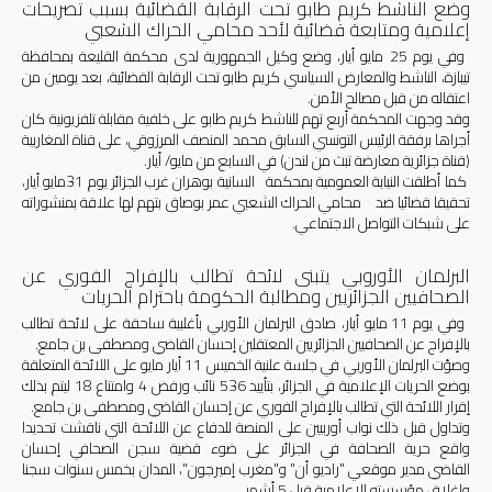
وضع الناشط كريم طابو تحت الرقابة القضائية بسبب تصريحات
إعلامية ومتابعة قضائية لأحد محامي الحراك الشعبي
وفي يوم 25 مايو أيار، وضع وكيل الجمهورية لدى محكمة القليعة بمحافظة
تيبازة، الناشط والمعارض السياسي كريم طابو تحت الرقابة القضائية، بعد يومين من
اعتقاله من قبل مصالح الأمن
.
وقد وجهت المحكمة أربع تهم للناشط كريم طابو على خلفية مقابلة تلفزيونية كان
أجراها برفقة الرئيس التونسي السابق محمد المنصف المرزوقي، على قناة المغاربية
(قناة جزائرية معارضة تبث من لندن) في السابع من مايو/ أيار.
كما أطلقت النيابة العمومية بمحكمة السانية بوهران غرب الجزائر يوم 31مايو أيار،
تحقيقا قضائيا ضد محامي الحراك الشعبي عمر بوصاق بتهم لها علاقة بمنشوراته
على شبكات التواصل الاجتماعي.
البرلمان الأوروبي يتبنى لائحة تطالب بالإفراج الفوري عن
الصحافيين الجزائريين ومطالبة الحكومة باحترام الحريات
وفي يوم 11 مايو أيار، صادق البرلمان الأوربي بأغلبية ساحقة على لائحة تطالب
بالإفراج عن الصحافيين الجزائريين المعتقلين إحسان القاضي ومصطفى بن جامع.
وصوّت البرلمان الأوربي في جلسة علنية الخميس 11 أيار مايو على اللائحة المتعلقة
بوضع الحريات الإعلامية في الجزائر، بتأييد 536 نائب ورفض 4 وامتناع 18 ليتم بذلك
إقرار اللائحة التي تطالب بالإفراج الفوري عن إحسان القاضي ومصطفى بن جامع.
وتداول قبل ذلك نواب أوربيين على المنصة للدفاع عن اللائحة التي ناقشت تحديدا
واقع حرية الصحافة في الجزائر على ضوء قضية سجن الصحافي إحسان
القاضي مدير موقعي "راديو أن" و"مغرب إميرجون"، المدان بخمس سنوات سجنا
وإغلاق مؤسسته الإعلامية قبل 5 أشهر.