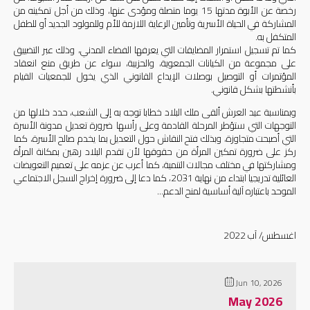
رخصة عن الأبوة مدتها 15 يوما متصلة ومؤدى عنها، وذلك من أجل تمكينه من
المشاركة في الحياة الأسرية وتأمين الرعاية اللازمة للأم وللمولود الجديد أو للطفل
المتكفل به.
كما تم تسجيل استمرار المضايقات التي يعرفها الفضاء المدني، وذلك عبر التضييق
على مجموعة من الكيانات الجمعوية، والحزبية، سواء عن طريق منع انعقاد
المؤتمرات أو التوصيل بوصلات الإيداع القانوني الذي يخول للجمعيات القيام
بأنشطتها بشكل قانوني.
وبمناسبة عيد العرش ألقى ملك البلاد خطابا توجه به إلى الشعب، حدد خلالها من
التوجهات التي ستؤطر المرحلة القادمة وعلى رأسها ضرورة تعديل مدونة الأسرة
التي أصبحت متجاوزة، وبذلك فتح النقاش حول التعديل بما يخدم صالح الأسرة، كما
ركز على ضرورة تمكين المرأة من حقوقها لأن تقدم البلاد رهين بمكانة المرأة
ومشاركتها في مختلف مجالات التنمية، كما أعرب عن عزمه على تعميم التعويضات
العائلية تدريجيا ابتداء من نهاية 2031، كما دعا إلى ضرورة إخراج السجل الاجتماعي
الموحد باعتباره آلية أساسية لمنح الدعم...
اغسطس/ آب 2022
Jun 10, 2026
May 2026