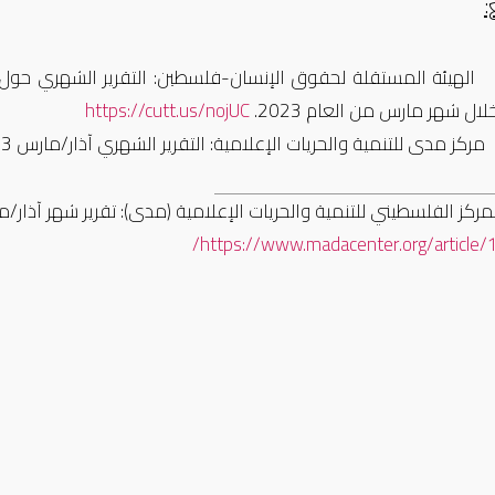
:
الهيئة المستقلة لحقوق الإنسان-فلسطين: التقرير الشهري حول
لال شهر مارس من العام 2023.
https://cutt.us/nojUC
مركز مدى للتنمية والحريات الإعلامية: التقرير الشهري آذار/مارس 2023.
مركز الفلسطيني للتنمية والحريات الإعلامية (مدى): تقرير شهر آذار/مارس2023. تم الوصول إليه بتاريخ 2023
/
https://www.madacenter.org/article