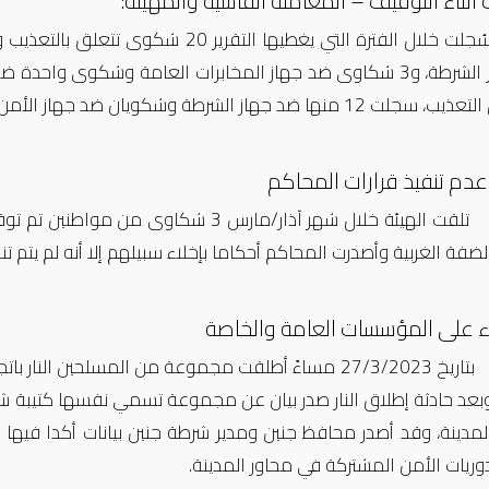
 أثناء التوقيف – المعاملة القاسية والمهينة:
لت 12 منها ضد جهاز الشرطة وشكويان ضد جهاز الأمن الداخلي.
عدم تنفيذ قرارات المحاكم
تلقت الهيئة خلال شهر
آذار/مارس 3 شكاوى من مواطنين
تم تو
لضفة الغربية وأصدرت المحاكم أحكاما بإخلاء سبيلهم إلا أنه لم يتم تنف
اء على المؤسسات العامة والخاصة
بتاريخ 27/3/2023 مساءً أطلقت مجموعة من المسلحين ا
بعد حادثة إطلاق النار صدر بيان عن مجموعة تسمي نفسها كتيبة شرفا
لمدينة، وقد أصدر محافظ جنين ومدير شرطة جنين بيانات أكدا فيها
وريات الأمن المشتركة في محاور المدينة.