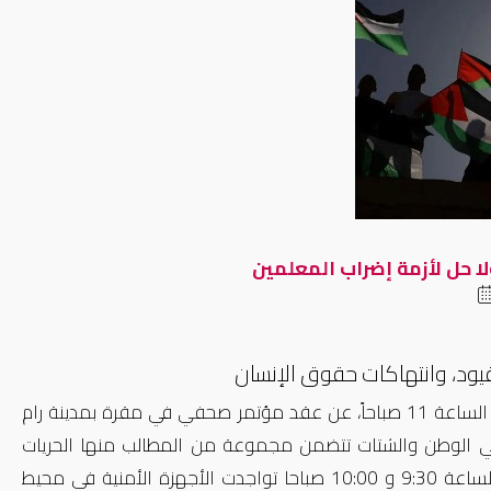
ا حل لأزمة إضراب المعلمين
قيود، وانتهاكات حقوق الإنسان
أعلن (التحالف الشعبي الفلسطيني 14 مليون) بتاريخ 1/3/2023 وفي تمام الساعة 11 صباحاً، عن عقد مؤتمر صحفي في مقرة بمدينة رام
قعة من قبل 150 شخصية فلسطينية في الوطن والشتات تتضمن مجموعة من المطالب منها الحريات
العامة وإجراء انتخابات والتحلل من الاتفاقيات مع الاحتلال. إلا أنه حوالي الساعة 9:30 و 10:00 صباحا تواجدت الأجهزة الأمنية في محيط