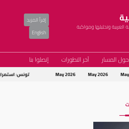
ية
إقرأ المزيد
العربية وتحليلها ومواكبة
English
حول المسار
آخر التطورات
إتصلوا بنا
May 2026
May 2026
تونس: استمرار حمل
ت