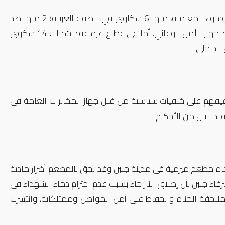
سُجلت خلال الفترة التي يغطيها التقرير 20 شكوى تتعلق بالتعذيب وسوء المعاملة، منها 6 شكاوى في الضفة الغربية؛ 2 منها ضد
جهاز الشرطة، و3 شكاوى ضد جهاز المخابرات العامة وشكوى واحدة ضد جهاز الأمن الوقائي. أما في قطاع غزة فقد سُجلت 14 شكوى
قيفهم على خلفيات سياسية من قبل جهاز المخابرات العامة في
يذ اثنين من الأحكام.
لنار باتجاه مطعم ميرمية في مدينة جنين وقد لحق بالمطعم أضرار مادية
ء جنين بأن إطلاق النار جاء بسبب عدم احترام دماء الشهداء في
 ملاحقة الجناة والحفاظ على أمن المواطن وممتلكاته، وانتشرت