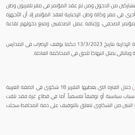
المشاركين من الدخول ومن ثم عقد المؤتمر في مقر تلفزيون وطن
يه، توجه النشطاء من المؤتمر الشعبي 14 على قاعة أخرى في مقر وكالة وطن الإخبارية لعقد المؤتمر إلا أن الأجهزة
 المؤتمر الصحفي، وإعاقة عمل الصحفيين ومنع دخولهم لقاعة
وخلال فترة التقرير استمر حراك المعلمين في الإضراب، حيث أصدرت المحكمة الإدارية بتاريخ 13/3/2023 حكما بوقف الإضراب في المدارس
وبالتالي يمثل انتهاكا للحق في المحاكمة العادلة.
ن
خلال الفترة التي يغطيها التقرير 18 شكوى في الضفة الغربية
باب سياسية أو توقيفاً تعسفياً. أما في قطاع غزة فقد تلقت
ة اثنتين من الشكاوى تتعلق بالتوقيف على ذمة المحافظ سجلت