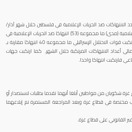
د الانتهاكات ضد الحريات الإعلامية في فلسطين خلال شهر آذار/
مارس عن شهر شباط الماضي، ووثق المركز الفلسطيني للتنمية والحريات الإعلامية (مدى) ما مجموعه (53) انتهاكا ضد الحريات الإعلامية في
فلسطين مقارنة مع (36) انتهاكا وثقها المركز خلال الشهر الذي سبقه. وارتكبت قوات الاحتلال الإسرائيلي ما مجموعه 40 انتهاكا مقارنة بـ
 السابق، وبلغت نسبة الانتهاكات الإسرائيلية 75% من إجمالي أعداد الانتهاكات المرتكبة خلال الشهر. كما ارتكبت جهات
 غزة شكويان من مواطنين أبلغا أنهما تقدما بطلبات لاستصدار أو
تب مختصة في قطاع غزة وبعد المراجعة المستمرة تم إبلاغهما
غير القانوني على قطاع غزة.