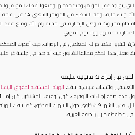
 التي يتواجد مقر المؤتمر، وعند مدخلها ومنعوا أعضاء المؤتمر و
في رام الله. وبناء عل
قتحام مقر وكالة وطن الإخبارية في مدينة رام الله، ومنع عقد
 لممارسة عملهم وواجبهم المهني.
. ويعتبر هذا الحكم مخالفا للقانون حيث أنه صدر في جلسة غير علنية 
الحق في إجراءات قانونية سليمة
ز التعسفي ولأسباب سياسية: تلقت
الهيئة المستقلة لحقوق الإنسا
ول عدم صحة إجراءات التوقيف، كون توقيف المشتكين كان إما لأس
لشهر 9 شكاوى حول الانتهاك المذكور.
كما تلقت الهيئ
في محافظة جنين بالضفة الغربية.