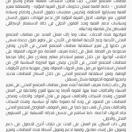
منظمات المجتمع المدني، حيث تتضارب الأهداف المعلنة لقطاع واسع من
المانحين – خاصة التابعة لبعض حكومات الدول الغربية المؤثرة - والمتعلقة بتعزيز
التنمية بمساراتها المختلفة، وتكريس ممارسات حقوق الانسان واحترام وسيادة
القانون، مع مواقف الدول الغربية المؤثرة التي تدعم انتهاكات حقوق الانسان
وسياسات تدمير التنمية وتحد القانون الدولي في حالة الاستعمار الإسرائيلي
لفلسطين بكل تفاصيله وتداعياته.
لمواجهة هذه التحديات، عملت وما زالت تعمل العديد من منظمات المجتمع
المدني الأردنية وغير الأردنية العاملة في الأردن، على تطوير طرق جديدة تسعى
من خلالها إلى تعزيز استقلالية منظمات المجتمع المدني في الأردن. وتطرح
مجموعة من القضايا، تتمثل في إعادة تعريف العلاقة مع الجهات الممولة على
اختلاف أنواعها، من خلال تعميم استخدام معايير ومبادئ تمثل إطارا مرجعيا
لمنظمات المجتمع المدني في الأردن، ترفض فيها الشروط السياسية التي من
الممكن استخدامها من قبل بعض الجهات الممولة، وتبني منهجية تحترم الأولويات
الوطنية، وتعزز استقلالية المجتمع المدني من خلال السماح للمنظمات بتحديد
برامجها التنموية الحقوقية بشكل مستقل.
والى جانب إعادة تعريف العلاقة أعلاه، تعمل منظمات المجتمع المدني على تعزيز
التشبيك والتحالفات
فيما بينها،
لتقوية تأثيرها ودعمها للتنوع والفاعلية في العمل
التنموي، وهذه الشبكات والتحالفات تسهم في تبادل الموارد والخبرات، وتمكين
المنظمات من الصمود في وجه أية ضغوط مالية أو سياسية. وهذه الشبكات
والتحالفات يمكن أن تلعب دورا كبيرا في تمتين الموقف التفاوضي للمجتمع المدني
تجاه الجهات الداعمة، كما تساهم في تحسين قدراته التنسيقية على المستويين
المحلي والدولي
.
وفي ذات السياق، يتم العمل على البحث عن خيارات أخرى للحصول على دعم
وتمويل، مثل إنشاء صناديق وقفية لدعم وتمويل أنشطة هذه المنظمات، وتعزيز