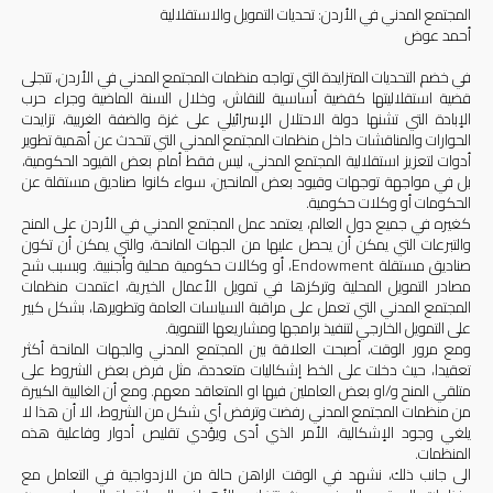
المجتمع المدني في الأردن: تحديات التمويل والاستقلالية
أحمد عوض
في خضم التحديات المتزايدة التي تواجه منظمات المجتمع المدني في الأردن، تتجلى
قضية استقلاليتها كقضية أساسية للنقاش، وخلال السنة الماضية وجراء حرب
الإبادة التي تشنها دولة الاحتلال الإسرائيلي على غزة والضفة الغربية، تزايدت
الحوارات والمناقشات داخل منظمات المجتمع المدني التي تتحدث عن أهمية تطوير
أدوات لتعزيز استقلالية المجتمع المدني، ليس فقط أمام بعض القيود الحكومية،
بل في مواجهة توجهات وقيود بعض المانحين، سواء كانوا صناديق مستقلة عن
الحكومات أو وكلات حكومية.
كغيره في جميع دول العالم، يعتمد عمل المجتمع المدني في الأردن على المنح
والتبرعات التي يمكن أن يحصل عليها من الجهات المانحة، والتي يمكن أن تكون
صناديق مستقلة
Endowment
، أو وكالات حكومية محلية وأجنبية. وبسبب شح
مصادر التمويل المحلية وتركزها في تمويل الأعمال الخيرية،
اعتمدت منظمات
المجتمع المدني التي تعمل على مراقبة السياسات العامة وتطويرها، بشكل كبير
على التمويل الخارجي لتنفيذ برامجها ومشاريعها التنموية.
ومع مرور الوقت، أصبحت العلاقة بين المجتمع المدني والجهات المانحة أكثر
تعقيدا، حيث دخلت على الخط إشكاليات متعددة، مثل فرض بعض الشروط على
متلقي المنح و/او بعض العاملين فيها او المتعاقد معهم. ومع أن الغالبية الكبيرة
من منظمات المجتمع المدني رفضت وترفض أي شكل من الشروط، الا أن هذا لا
يلغي وجود الإشكالية، الأمر الذي أدى ويؤدي تقليص أدوار وفاعلية هذه
المنظمات.
الى جانب ذلك، نشهد في الوقت الراهن حالة من الازدواجية في التعامل مع