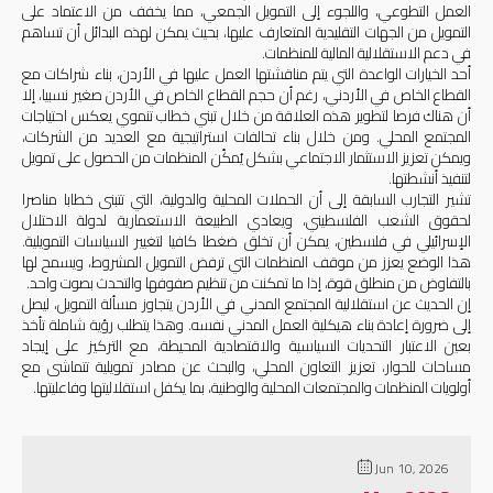
العمل التطوعي، واللجوء إلى التمويل الجمعي، مما يخفف من الاعتماد على
التمويل من الجهات التقليدية المتعارف عليها، بحيث يمكن لهذه البدائل أن تساهم
في دعم الاستقلالية المالية للمنظمات.
أحد الخيارات الواعدة التي يتم مناقشتها العمل عليها في الأردن، بناء شراكات مع
القطاع الخاص في الأردني، رغم أن حجم القطاع الخاص في الأردن صغير نسبيا، إلا
أن هناك فرصا لتطوير هذه العلاقة من خلال تبني خطاب تنموي يعكس احتياجات
المجتمع المحلي. ومن خلال بناء تحالفات استراتيجية مع العديد من الشركات،
ويمكن تعزيز الاستثمار الاجتماعي بشكل يُمكّن المنظمات من الحصول على تمويل
لتنفيذ أنشطتها.
تشير التجارب السابقة إلى أن الحملات المحلية والدولية، التي تتبنى خطابا مناصرا
لحقوق الشعب الفلسطيني، ويعادي الطبيعة الاستعمارية لدولة الاحتلال
الإسرائيلي في فلسطين، يمكن أن تخلق ضغطا كافيا لتغيير السياسات التمويلية.
هذا الوضع يعزز من موقف المنظمات التي ترفض التمويل المشروط، ويسمح لها
بالتفاوض من منطلق قوة، إذا ما تمكنت من تنظيم صفوفها والتحدث بصوت واحد
.
إن الحديث عن استقلالية المجتمع المدني في الأردن يتجاوز مسألة التمويل، ليصل
إلى ضرورة إعادة بناء هيكلية العمل المدني نفسه. وهذا يتطلب رؤية شاملة تأخذ
بعين الاعتبار التحديات السياسية والاقتصادية المحيطة، مع التركيز على إيجاد
مساحات للحوار، تعزيز التعاون المحلي، والبحث عن مصادر تمويلية تتماشى مع
أولويات المنظمات والمجتمعات المحلية والوطنية، بما يكفل استقلاليتها وفاعليتها.
Jun 10, 2026