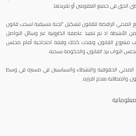
ضي الحق في جميع العقوبتين أو تفريدها.
 المدني الرافضة للقانون لتشكيل "لجنة تنسيقية لسحب قانون
من الأنشطة اذ تم تنفيذ عاصفة الكترونية عبر وسائل التواصل
ب مشروع القانون، ونفذت كذلك وقفة احتجاجية أمام مجلس
مجلس النواب برد القانون، والحكومة بسحبه.
ع المدني الحقوقية والنشطاء والسياسيين في مسيرة في وسط
ن، والمطالبة بعدم اقراره.
معلوماتية