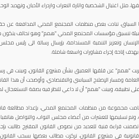
ها، مثل اغتيال الشخصية واثارة النعرات وازدراء الأديان، وتهديد الو
السياق، تنادت بعض منظمات المجتمع المدني المدافعة عن حقو
إنسان وتعزيز التنمية المستدامة، بإرسال رسالة الى رئيس مجل
 بهدف إتاحة إجراء مشاورات واسعة شاملة.
بت "همم" عن قلقها العميق بشأن مشروع القانون، وبينت في رسالت
العامة ومسار الإصلاح السياسي والاقتصادي، وأوضحت أن هذا القانو
لى تطبيقه، وبينت "همم" أن لا داعي للنظر فيه بصفة الاستعجال، 
مت مجموعة من منظمات المجتمع المدني، بإعداد مطالعة قانو
، وتم تسليمها للعشرات من أعضاء مجلس النواب، والتواصل هاتفيا 
 تضمنت قراءة فنية للعديد من نصوص القانون المقترح طالبت بإ
قانونية في مشروع القانون، تركزت مطالب بعضها بسحب القانون،