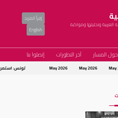
ية
إقرأ المزيد
العربية وتحليلها ومواكبة
English
حول المسار
آخر التطورات
إتصلوا بنا
M
May 2026
May 2026
تونس: استمرار ح
ت