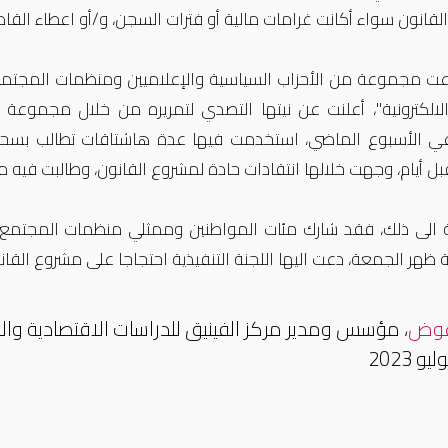
قانون سواء أكانت غرامات مالية أو فترات السجن، و/أو اعطاء القا
اعت مجموعة من الأحزاب السياسية والإعلاميين ومنظمات المجتمع
 الالكترونية"، أعلنت عن نيتها التصدي لتمريره من خلال مجموعة 
عي الأسبوع الماضي، استخدمت فيها عدة هاشتاقات تطالب بسح
بل أيام، وجهت خلالها انتقادات حادة لمشروع القانون، وطالبت فيه 
ة الى ذلك، فقد شارك مئات المواطنين وممثلي منظمات المجتم
ظهر الجمعة، دعت اليها اللجنة التنفيذية احتجاجا على مشروع القانو
عوض
،
مؤسس ومدير مركز الفينيق للدراسات الاقتصادية وال
و 2023