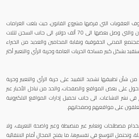
 العقوبات التي فرضها مشروع القانون، حيث بلغت الغرامات
المالية مستويات عالية جدا على بعض الأفعال التي يجرمها مشروع القانون والتي وصل بعضها الى 70 ألف دولار، الى جانب السجن لثلاث
جتمع المدني الحقوقية ونقابة المحامين والعديد من الخبراء
يد بشكل كبير مساحة الحريات العامة وحرية الرأي والتعبير أكثر
ن شأن تطبيقها تشديد التقييد على حرية الرأي والتعبير وحرية
دخول على بعض المواقع والصفحات، والحد من تبادل الأخبار عبر
ي نشر الاشاعات. الى جانب تحميل إدارات المواقع الالكترونية
لمعلقون على مواقعهم وصفحاتهم.
ام مصطلحات وتعابير غير منضبطة وغير واضحة التعريف، ولا
لة، وتحتمل التوسع في تفسيرها، ما يفتح المجال أمام الانتقائية