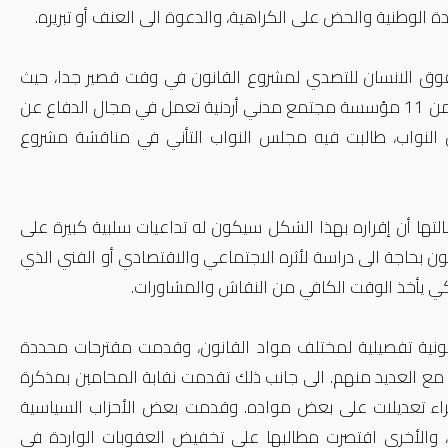
حدة الوطنية والحض على الكراهية، والدعوة الى العنف أو تبريره.
ق الانسان للتصدي لمشروع القانون في وقت قصير جدا، حيث
قامت هيئة تنسيق مؤسسات المجتمع المدني "همم" وهو تحالف يتكون من 11 مؤسسة مجتمع مدني أردنية تعمل في مجال الدفاع عن
س النواب، طالبت فيه مجلس النواب التأني في مناقشة مشروع
ها أن إقراره بهذا الشكل سيكون له تداعيات سلبية كبيرة على
ن بحاجة الى دراسة لأثره الاجتماعي والاقتصادي أو الفني الذي
لكي يأخذ الوقت الكافي من النقاش والمشاورات.
نية تفصيلية لمختلف مواد القانون، وقدمت مقترحات محددة
مع العديد منهم. الى جانب ذلك تقدمت نقابة المحامين بمذكرة
جراء تعديلات على بعض مواده. وقدمت بعض الأحزاب السياسية
 والأخرى اقتصرت مطالبها على تخفيض العقوبات الواردة في