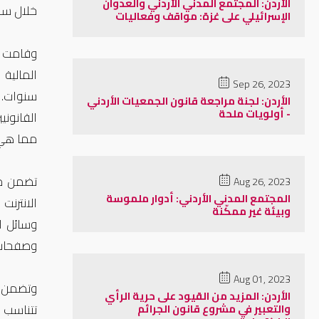
الأردن: المجتمع المدني الأردني والعدوان
خلال سا
الإسرائيلي على غزة: مواقف وفعاليات
وقامت ا
Sep 26, 2023
سنوات. 
الأردن: لجنة مراجعة قانون الجمعيات الأردني
- أولويات ملحة
القانوني
مما هي 
تضمن مش
Aug 26, 2023
المجتمع المدني الأردني: أدوار ملموسة
الانترنت
وبيئة غير ممكّنة
وسائل ا
وصفحات 
Aug 01, 2023
وتضمن م
الأردن: المزيد من القيود على حرية الرأي
تتناسب م
والتعبير في مشروع قانون الجرائم