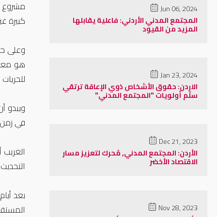
مشروع قا
Jun 06, 2024
كبيرة غي
المجتمع المدني الأردني: فاعلية يقابلها
المزيد من القيود
وعلى خلا
هو معتا
Jan 23, 2024
للحريات 
الاردن: حقوق الأشخاص ذوي الإعاقة ترتقي
سلّم أولويات "المجتمع المدني"
ويبدو أن
في زمن 
Dec 21, 2023
الغريب 
الأردن: المجتمع المدني, مُحرك لتعزيز مسار
الاقتصاد الأخضر
التحديث 
بعد أيا
Nov 28, 2023
المستقل