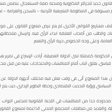
نون جديد للجرائم الالكترونية ومنحته صفة الاستعجال. يتضمن مشر
ر مسبوقة في المنظومة التشريعية الأردنية – بالسجن والغرامة – ل
ف مشاريع القوانين الأخرى، لم يتم عرض مشروع القانون على موقع د
د، والطلب من أصحاب العلاقة ابداء الرأي فيه، وارسال ملاحظاتهم
العامة، وعلى وجه الخصوص حرية الرأي والتعبير.
 الحكومة كممثلة لبنى الدولة العميقة، أرادت الإسراع في تمرير هذ
قياسي، يغلق الباب أمام المناقشات والاحتجاجات عليه من قبل مخت
أن هذا المشروع أتى في وقت تعلن فيه مختلف أجهزة الدولة ع
السياسي ورؤية التحديث الاقتصادي وخطة التطوير الإداري، حيث يتم
م محدودة جدا من المناقشات في اللجنة القانونية لمجلس النواب
ة، والعديد من منظمات المجتمع المدني الداعمة لمشروع القانون 