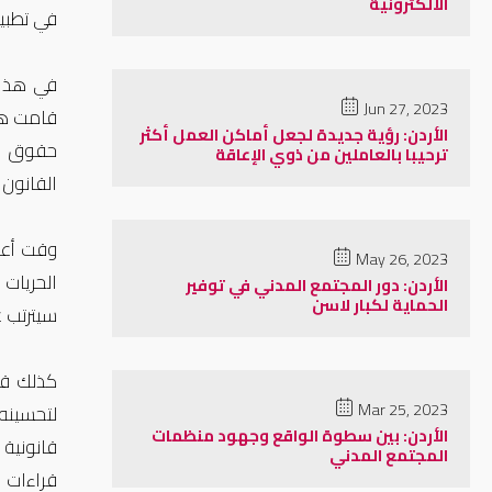
الالكترونية
في تطبيق
في هذا 
Jun 27, 2023
الأردن: رؤية جديدة لجعل أماكن العمل أكثر
حقوق ال
ترحيبا بالعاملين من ذوي الإعاقة
القانون
وقت أعر
May 26, 2023
الحريات 
الأردن: دور المجتمع المدني في توفير
الحماية لكبار لاسن
سيترتب ع
كذلك قا
Mar 25, 2023
لتحسينه
الأردن: بين سطوة الواقع وجهود منظمات
قانونية
المجتمع المدني
قراءات 