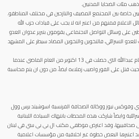
ب مئات الضحايا المدنيين.
يين خاصة بين المجتمع المضيف والنازحين في مختلف المناطقو.
الاعلام فمنهم من اعتبر انه لا يجب على قيادات حزب الله
اشطين على وسائل التواصل الاجتماعي يقومون بتبرير عدوان العدو
اث للعدو الاسرائلي، فالتخوين والتخوين المضاد سيطر على المشهد
ولا يمكن ان ننسى مرور الذكرى السنوية الاولى على استشهاد الصحافي عصام عبداالله التي حصلت في 13 اكتوبر من العام الماضي عندما
يث قتل على الفور واصيب زملاءه ايضاً، من دون ان يتم محاسبة
ة ال بي بي سي وفوكس نيوز ووكالة الصحافة الفرنسية اسوشيتد برس وول
رائلية وايضاً شاركت هذه المحطات بانتهاك السيادة اللبنانية
 صحافييها، وقد اعترض موظفي مكتب ال بي بي سي في لبنان
وقد اعتبرها البعض خطوة غير اخلاقية من مؤسسات اعلامية