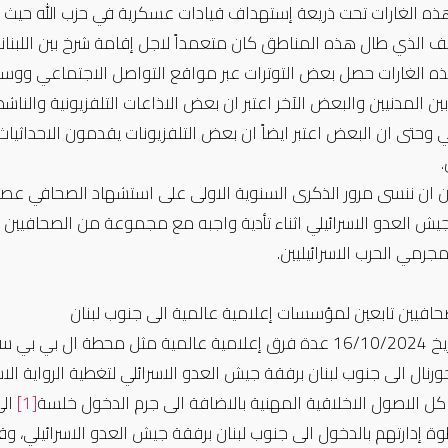
ه الغارات تحت ذريعة إستهداف قيادات عسكرية في حزب الله حيث ذه
ف الذي طال هذه المناطق كان متعمداً لاجل إقامة شرخ بين اللبنان
ه الغارات حصل بعض التوترات عبر مواقع التواصل الاجتماعي ووسائل 
بين المدنيين والبعض الآخر اعتبر ان بعض الاذاعات التلفزيونية والن
لي وحتى ان البعض اعتبر ايضاً ان بعض التلفزيونات يقدمون الاحداثي
.
 العدو الاسرائيلي اثناء تأدية واجبه مع مجموعة من الصحافيين ح
رمي الحرب الاسرائيليين.
افيين تابعين لمؤسسات إعلامية عالمية الى جنوب لبنان
دخل بتاريخ 16/10/2024 عدة فرق إعلامية عالمية مثل محط
رنال الى جنوب لبنان برفقة جيش العدو الاسرائلي لتغطية الرواية الاس
ل الاصول الاخلاقية المهنية بالاضافة الى جرم الدخول خلسة
[1]
الى
ة إدارتهم بالدخول الى جنوب لبنان برفقة جيش العدو الاسرائيلي، 