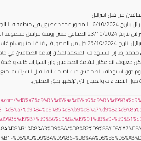
حافيين من قبل اسرائيل
حمد غصبون في منطقة قانا الجنوبية اثناء قيامه بعمله
 حسن رومية مراسل مجموعة الوادي الاخبارية في بلدة معركة
قتلت اسرائيل بتاريخ 25/10/2024 كل من المصور في قن
 محمد رضا إثر الاستهداف المتعمد لمكان إقامة الصحافيين في حاص
ن معروف انه مكان لاقامة الصحافيين وان السيارات كانت واضحة انه
يوم دون استهداف للصحافيين حيث اصبحت آلة القتل الاسرائيلية تم
حول الاعتداءات والمجازر التي ترتكبها بحق المدنيين.
genda.com/%d8%a7%d9%84%d8%aa%d8%b6%d9%84%d9%8a%d9
3-%d8%a7%d9%84%d9%85%d8%b9%d8%a7%d9%8a%d9%8a%
d9%85%d9%87%d9%86%d9%8a%d9%91%d8%a9-%d9%81%d9
7%D9%84%D8%B1%D8%A3%D9%8A/%D8%B2%D9%88%D8%A7%D8
8%B1-%D8%AD%D9%8A%D9%86-%D8%AA%D8%B5%D8%A8%D