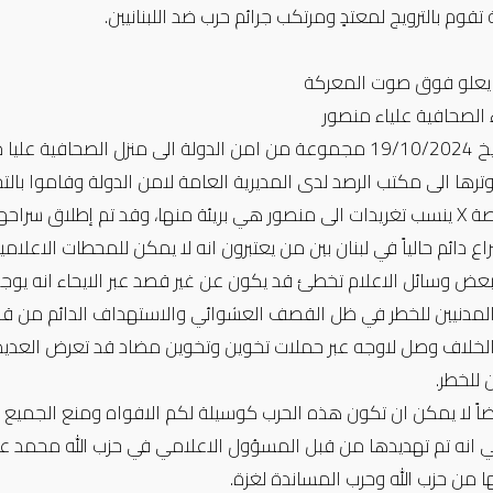
قوم بالترويج لمعتدٍ ومرتكب جرائم حرب ضد اللبنانيين.
يعلو فوق صوت المعركة
الصحافية علياء منصور
حضر بتاريخ 19/10/2024 مجموعة من امن الدولة الى منزل الص
ترها الى مكتب الرصد لدى المديرية العامة لامن الدولة وقاموا ب
صة
X
ينسب تغريدات الى منصور هي بريئة منها، وقد تم إطلاق سراحها 
ع دائم حالياً في لبنان بين من يعتبرون انه لا يمكن للمحطات الاعلامية
عض وسائل الاعلام تخطئ قد يكون عن غير قصد عبر الايحاء انه يوج
لمدنيين للخطر في ظل القصف العشوائي والاستهداف الدائم من قبل 
الخلاف وصل لاوجه عبر حملات تخوين وتخوين مضاد قد تعرض العديد
 للخطر.
ضاً لا يمكن ان تكون هذه الحرب كوسيلة لكم الافواه ومنع الجميع 
 انه تم تهديدها من قبل المسؤول الاعلامي في حزب الله محمد عفيفي ف
 من حزب الله وحرب المساندة لغزة.