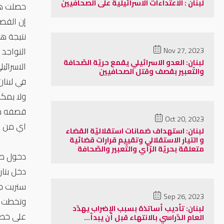
لبنان : الاعتداءات الاسرائيلية على الصحافيين
حصلت هذ
إن القص
نتيجة هذ
التواجد 
Nov 27, 2023
لبنان: العدو الاسرائيلي يقمع حريّة الصّحافة
الاسرائي
والتّعبير بقصف وقتل الصحافيين
في لبنان
قصفه جيش
Oct 20, 2023
اي من مج
لبنان: استهداف ضمانات استقلاليّة القضاء
و التيار الاستقلالي وتقييم قرارات قضائية
متعلقة بحريّة الرّأي والتّعبير والصّحافة
دخول صح
ستريت جو
Sep 26, 2023
وتخطت ك
لبنان: تأديب أساتذة بسبب الإضراب يهدّد
على خطو
العام الدّراسي بالانتهاء قبل أن يبدأ...