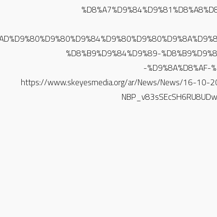
%D8%A7%D9%84%D9%81%D8%A8%D
%D8%AD%D9%80%D9%80%D9%84%D9%80%D9%80%D9%8A%D9
%D8%B9%D9%84%D9%89-%D8%B9%D9%8
%D9%8A%D8%AF-%
https://www.skeyesmedia.org/ar/News/News/16-10-
NBP_v83sSEcSH6RU8UDw4