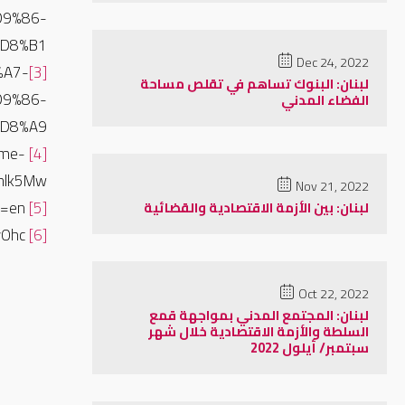
9%86-
D8%B1
Dec 24, 2022
%A7-
[3]
لبنان: البنوك تساهم في تقلص مساحة
D9%86-
الفضاء المدني
D8%A9-
zme-
[4]
nlk5Mw
Nov 21, 2022
https://www.instagram.com/p/DBeK24hMp2h/?hl=en
[5]
لبنان: بين الأزمة الاقتصادية والقضائية
https://www.youtube.com/watch?v=v--Vc76vOhc
[6]
Oct 22, 2022
لبنان: المجتمع المدني بمواجهة قمع
السلطة والأزمة الاقتصادية خلال شهر
سبتمبر/ أيلول 2022