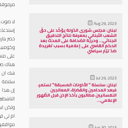
مرموقة ت
لا صوت 
Aug 29, 2023
إستدعاء 
لبنان: مجلس شورى الدّولة يؤكّد على حقّ
الشعب اللّبناني بمعرفة نتائج التدقيق
الجنائي... وحريّة الصّحافة على المحكّ بعد
الحكم القاسي على إعلامية بسبب تغريدة
وكومبيو
ضدّ تيّار سياسي
على من
هناك صرا
شك ان ب
Jul 29, 2023
سلامة ا
لبنان: سلسلة " الأذونات المسبقة" تستمر،
إن هذا 
فبعد المحامين والقضاة، المعالجين
النفسانيين مطالبون بأخذ الإذن قبل الظّهور
الناشطين
الإعلامي...
ولكن اي
ام تي في
مواقفها
Jun 30, 2023