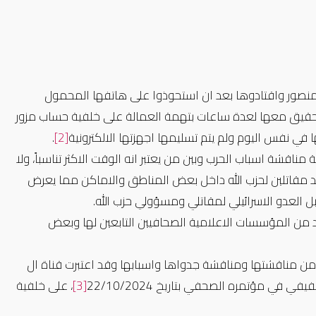
حافية عليا منصور واقتادوها بعد ان استحوذوا على هاتفها المحمول
التحقيق معها لعدة ساعات بتهمة العمالة على خلفية حساب مزور
في نفس اليوم ولم يتم تسليمها اجهزتها الالكترونية
[2]
.
 مناقشة اسباب الحرب وبين من يعتبر انه الوقت الاكثر تناسباً، ولا
د مقاتلين لحزب الله داخل بعض المناطق والاماكن مما يعرض
العدو الاسرائيلي لمقاتلي ومسؤولي حزب الله.
 من المؤسسات الاعلامية الصحافيين التابعين لها وبعض
من مناقشتها ومناقشة جدواها واسبابها وقد اعتبرت قناة ال
ي مؤتمره الصحفي بتاريخ 22/10/2024
[3]
، على خلفية