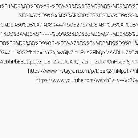
8%B1%D9%83%D8%A9-%D8%A3%D9%87%D9%85-%D9%85%D
%D8%A7%D9%84%D8%AF%D8%B3%D8%AA%D9%88%
%80%D9%80%D8%A7%D8%AA/1506279/%D8%B1%D8%AF%D8
1%D9%8A%D9%81----%D9%88%D9%83%D9%84-%D9%85%
D8%B9%D9%88%D9%86-%D8%A7%D9%84%D8%B9%D9%81%
2024/11988?fbclid=IwY2xjawGIJvZleHRuA2FlbQIxMAABHU7pO
eRhPbEBbtqzqvz_b3TZixobIOAkQ_aem_zxkxPOnHsq5I6j7P