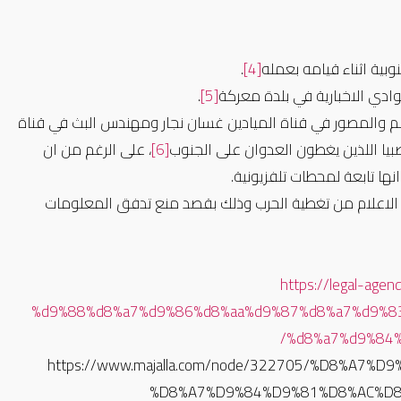
.
[4]
.
[5]
اة المنار وسام قاسم والمصور في قناة الميادين غسان نجار ومهندس البث في قناة
بيا اللذين يغطون العدوان على الجنوب
[6]
، على الرغم من ان
ا تابعة لمحطات تلفزيونية.
نع الاعلام من تغطية الحرب وذلك بقصد منع تدفق المعلومات
https://legal-a
%d9%88%d8%a7%d9%86%d8%aa%d9%87%d8%a7%d9%8
%d8%a7%d9%84%
https://www.majalla.com/node/322705/%D8%A
%D8%A7%D9%84%D9%81%D8%AC%D