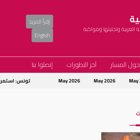
ية
إقرأ المزيد
العربية وتحليلها ومواكبة
English
حول المسار
آخر التطورات
إتصلوا بنا
May 2026
May 2026
تونس: استمرار حم
ت