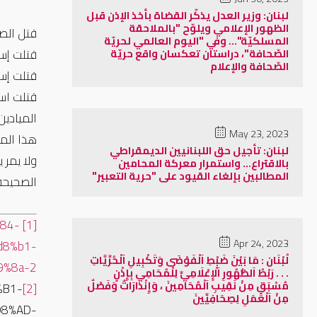
لبنان: وزير العدل يذكّر القضاة بأخذ الإذن قبل
الظهور الإعلامي ويلوّح "بالملاحقة
قتل الص
المسلكيّة"... وفي "اليوم العالمي لحريّة
قتلت إسرائل بتاريخ 16/10/2024 المصور م
الصّحافة"، دراستان تعكسان واقع حريّة
الصّحافة والإعلام
قتلت إسرائيل بتاريخ 23/10/2024 الصحافي
الميادين
May 23, 2023
هذا المك
لبنان: تأجيل حق اللبنانيين الديمقراطي
ولا يمر 
بالاقتراع… واستمرار معركة المحامين
المطالبين بإلغاء القيود على "حرية التعبير"
الصحيحة 
%84-
[1]
Apr 24, 2023
d8%b1-
لُبْنَان : مَا بَيْنَ ضَبْطِ اَلْفَوْضَى وَتَكْبِيلِ اَلْحُرِّيَّاتِ
%8a-2/
. . . رَبْطُ اَلظُّهُورِ اَلْإِعْلَامِيِّ لِلْمُحَامِي بِإِذْنٍ
مُسْبَقٍ مِنْ نَقِيبِ اَلْمُحَامِينَ ، وَإِنْذَارَاتٌ وَفَصْلٌ
%B1-
[2]
مِنْ اَلْعَمَلِ لِصِحَافِيِّينَ
8%AD-