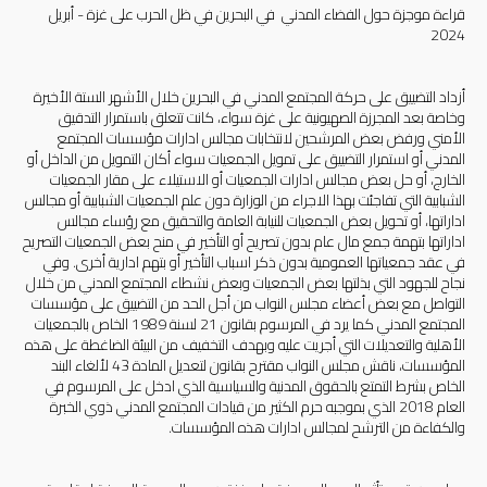
قراءة موجزة حول الفضاء المدني في البحرين في ظل الحرب على غزة - أبريل
2024
أزداد التضييق على حركة المجتمع المدني في البحرين خلال الأشهر الستة الأخيرة
وخاصة بعد المجرزة الصهيونية على غزة سواء، كانت تتعلق باستمرار التدقيق
الأمني ورفض بعض المرشحين لانتخابات مجالس ادارات مؤسسات المجتمع
المدني أو استمرار التضييق على تمويل الجمعيات سواء أكان التمويل من الداخل أو
الخارج، أو حل بعض مجالس ادارات الجمعيات أو الاستيلاء على مقار الجمعيات
الشبابية التي تفاجئت بهذا الاجراء من الوزارة دون علم الجمعيات الشبابية أو مجالس
اداراتها، أو تحويل بعض الجمعيات للنيابة العامة والتحقيق مع رؤساء مجالس
اداراتها بتهمة جمع مال عام بدون تصريح أو التأخير في منح بعض الجمعيات التصريح
في عقد جمعياتها العمومية بدون ذكر اسباب التأخير أو بتهم ادارية أخرى. وفي
نجاح للجهود التي بذلتها بعض الجمعيات وبعض نشطاء المجتمع المدني من خلال
التواصل مع بعض أعضاء مجلس النواب من أجل الحد من التضييق على مؤسسات
المجتمع المدني كما يرد في المرسوم بقانون 21 لسنة 1989 الخاص بالجمعيات
الأهلية والتعديلات التي أجريت عليه وبهدف التخفيف من البيئة الضاغطة على هذه
المؤسسات، ناقش مجلس النواب مقترح بقانون لتعديل المادة 43 لألغاء البند
الخاص بشرط التمتع بالحقوق المدنية والسياسية الذي ادخل على المرسوم في
العام 2018 الذي بموجبه حرم الكثير من قيادات المجتمع المدني ذوي الخبرة
والكفاءة من الترشح لمجالس ادارات هذه المؤسسات.