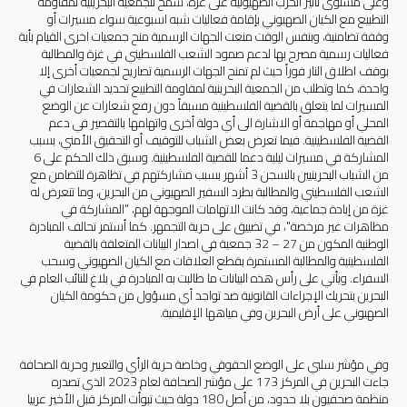
وعلى مستوى تأثير الحرب الصهيونية على غزة، سمح للجمعية البحرينية لمقاومة
التطبيع مع الكيان الصهيوني بإقامة فعاليات شبه اسبوعية سواء مسيرات أو
وقفة تضامنية، وبنفس الوقت منعت الجهات الرسمية منح جمعيات اخرى القيام بأية
فعاليات رسمية مصرح بها لدعم صمود الشعب الفلسطيني في غزة والمطالبة
بوقف اطلاق النار فوراً حيث لم تمنح الجهات الرسمية تصاريح لجمعيات أخرى إلا
واحدة، كما وتطلب من الجمعية البحرينية لمقاومة التطبيع تحديد الشعارات في
المسيرات لما يتعلق بالقضية الفلسطينية مسبقاً دون رفع شعارات عن الوضع
المحلي أو مهاجمة أو الاشارة الى أي دولة أخرى واتهامها بالتقصير في دعم
القضية الفلسطينية. فيما تعرض بعض الشباب للتوقيف أو التحقيق الأمني، بسبب
المشاركة في مسيرات ليلية دعما للقضية الفلسطينية. وسبق ذلك الحكم على 6
من الشباب البحرينيين بالسجن 3 أشهر بسبب مشاركتهم في تظاهرة للتضامن مع
الشعب الفلسطيني والمطالبة بطرد السفير الصهيوني من البحرين، وما تتعرض له
غزة من إبادة جماعية، وقد كانت الاتهامات الموجهة لهم، "المشاركة في
مظاهرات غير مرخصة"، في تضييق على حرية التجمهر. كما أستمر تحالف المبادرة
الوطنية المكون من 27 – 32 جمعية في اصدار البيانات المتعلقة بالقضية
الفلسطينية والمطالبة المستمرة بقطع العلاقات مع الكيان الصهيوني وسحب
السفراء. ويأتي على رأس هذه البيانات ما طالبت به المبادرة في بلاغ للنائب العام في
البحرين بتحريك الإجراءات القانونية ضد تواجد أي مسؤول من حكومة الكيان
الصهيوني على أرض البحرين وفي مياهها الإقليمية.
وفي مؤشر سلبي على الوضع الحقوقي وخاصة حرية الرأي والتعبير وحرية الصحافة
جاءت البحرين في المركز 173 على مؤشر الصحافة لعام 2023 الذي تصدره
منظمة صحفيون بلا حدود، من أصل 180 دولة حيث تبوأت المركز قبل الأخير عربيا