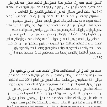
"تسبق النظام السوري". انعكس هذا التضييق على توقيف بعض المواطنين على
ذمة التحقيق لمدة 7 أيام بناء على قرار من النيابة العامة بسبب تغريدات على منصة
( X ) تويتر سابقاً أو في وسائل التواصل الاجتماعي الأخرى مثل التك توك أو
الانستغرام حيث تمارس ضد النشطاء على هذه الوسائل رقابة شديدة من الأجهزة
الأمنية، سواء كانت هذه التغريدات تتعلق بالوضع المحلي أو تتعلق بموضوع
القضية الفلسطينية أونشر اخبار ومتابعات صحفية وغيرها. وفي الآونة الأخيرة قامت
بعض الوزارات والهيئات الحكومية برفع قضايا على مواطنين انتقدوا أداء هذه
الوزارات أو الهيئات. حيث أحالت وزارة التجارة بعض المدونين على مواقع التواصل
الاجتماعي إلى التحقيق في النيابة أو الجهات الأمنية وكذلك فعلت وزارة التربية التي
اتخدت اجراءات قضائية ضد الكثير من المدونيين ومنهم موظفين في الوزارة. كما
اتخدت بعض الجهات الحكومية اجراءات قانونية وتوقيف لبعض المدونين أو
الأكاديميين أو الباحثين التاريخيين مما يعد معه قمع لحرية الصحافة وحرية الرأي
والتعبير.
ولابد من التطرق الى الخطوة الإيجابية التي اتخدها ملك البحرين في شهر أبريل
2024 باصداره عفو ملكي خاص ومفاجئ، باطلاق سراح 1584 محكوم منهم
حوالي 621 محكومين على خلفية احداث البحرين في العام 2011 تمت الاشارة
اليهم في قرار العفو الخاص " بقضايا الشغب وجنائيين"، لطالما نفت البحرين وجود
سجناء سياسيين أو سجناء بسبب التعبير عن الرأي، أحدث هذا العفو ربكة في
الوسط الحقوقي والسياسي. وقد بررت البحرين رسمياً هذا العفو المفاجئ بمرور
25 عاما على تولي الملك مقاليد الحكم منذ 1999م إلا إن بعض المحللين يرون أن
هذا الأمر ربما مرتبط بتطور الأحداث الأمنية في المنطقة والأقليم بسبب الحرب
المستمرة على غزة واحتمالية انعكاسها على أمن منطقة الخليج خاصة بعد الأحداث