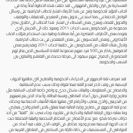
العسكرية بين ايران والكيان الصهيوني. لقد خلقت هذه الخطوة أيضاً ربكة في
الجانب المؤيد للحكومية ونتج عن هذا الأرتباك انتشار لخطاب الكراهية على وسائل
التواصل الاجتماعي مما استدعى تحويل بعض المغردين للتحقيقات والتوقيف
والتحويل للقضاء ويعزي بعض النشطاء ان انتشار هذا الخطاب الى اطلاق سراح
مجموعة من المحكومين بسبب احداث 2011 ويعود ذلك الى التحريض الذي
يقوده بعض الأطراف المتضررة من أية مصالحة وطنية حيث استخدام هؤلاء الذباب
الأليكتروني وبعض المحسوبين على بعض المتنفذين في بث خطاب الكراهية.
ولازال هناك المئات من المحكومين على خلفية احداث 2011 ويقدرهم بعض
الحقوقيين باكثر من 500 فرد منهم مجموعة القادة السياسيين الذين ينظر لهم
المجتمع بان الافراج عنهم سيقود الى مرحلة جديدة من التفاهم والتعاون بين
الشعب والحكومة.
لقد تعرضت ثقة الجمهور في الاجراءات الحكومية والتصاريح التي تطلقها الجهات
الرسمية من وقت لآخر لعدم الثقة فيما تقوله وذلك بسبب عدم الشفافية
والافصاح عن المعلومات والبيانات بشكل جدي و واضح خاصة التجارب السابقة مثل
تصاريح وزارة العمل حول أعداد العاطلين ونسبة البطالة، وأعداد الذين يتم تعيينهم
من البحرينيين والذي يتضارب والأرقام التي تعلنها هيئة التأمينات الاجتماعية وكذلك
عدم ثقة الجمهور في تصاريح وزارة المالية فيما يتعلق بالدين العام والذي يتعارض
وما يعلنه ديوان الرقابة المالية والادارية في تقاريره. وجاء تسرب غاز "النفثا" من أحد
خزانات شركة بابكو مع عدم الأفصاح عن المخاطر الشخصية والبيئية المحتملة حيث
ادعت الجهة الرسمية بعدم وجود مخاطر، في الوقت الذي نقلت فيه أعداد من
المواطنين الى المستشفيات في حالة طارئة من الساكنين في المناطق القريبة من