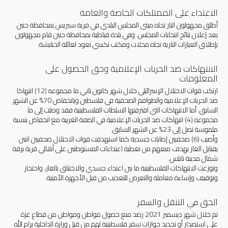
الاعتداء على الممتلكات الخاصة والعامة
أطلق مجهولون النار تجاه مبنى المجلس البلدي في قرية سيريس بمحافظة جنين
بعد إعلان نتائج انتخابات المجلس. وفي بلدة قباطية بمحافظة جنين قام مجهولون
بإطلاق العيارات النارية تجاه محلات ومكتب تكسي تعود لعائلة الحنايشة.
الانتهاكات ضد الحريات الإعلامية وحق الحصول على
المعلومات
ارتكب قوات الاحتلال الإسرائيلي خلال شهر كانون ثاني ما مجموعه (12) انتهاكا
ضد الحريات الإعلامية والطواقم الصحفية في فلسطين وبانخفاض 70% عن الشهر
السابق. أما الانتهاكات التي اقترفتها السلطات الفلسطينية فقد وصلت إلى ما
مجموعه (4) انتهاكات ضد الحريات الإعلامية في الضفة الغربية مع انخفاض بنسبة
ملموسة تصل إلى 23% عن الشهر السابق.
وأصيب (6) صحفيين إصابات جسدية كما استهدفت قوات الاحتلال صحفيين اثنين
بقنابل الغاز بهدف منعهم من تغطية اعتداءات المستوطنين على أهالي قرية برقة
شمال مدينة نابلس.
وتوزعت الانتهاكات الفلسطينية ما بين اعتداء جسدي والاختناق بالغاز، واحتجاز
وتوقيف وإساءة معاملة والتعرض للتعذيب من قبل الأجهزة الأمنية.
الحق في التنقل والسفر
تم خلال شهر ديسمبر 2021 رصد منع حصول مواطن ومواطن من قطاع غزة
على استصدار أو تجديد جوازات سفر فلسطينية لهم من قبل وزارة الداخلية برام الله