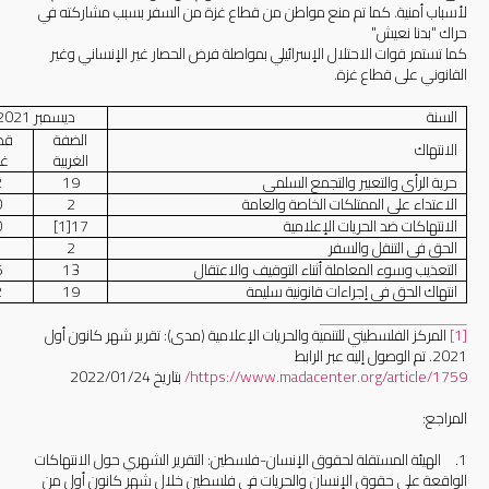
لأسباب أمنية. كما تم منع مواطن من قطاع غزة من السفر بسبب مشاركته في
حراك "بدنا نعيش"
كما تستمر قوات الاحتلال الإسرائيلي بمواصلة فرض الحصار غير الإنساني وغير
القانوني على قطاع غزة.
السنة
ديسمبر 2021
الضفة
قط
الانتهاك
الغربية
غز
حرية الرأي والتعبير والتجمع السلمي
19
2
الاعتداء على الممتلكات الخاصة والعامة
2
0
الانتهاكات ضد الحريات الإعلامية
17
[1]
0
الحق في التنقل والسفر
2
1
التعذيب وسوء المعاملة أثناء التوقيف والاعتقال
13
6
انتهاك الحق في إجراءات قانونية سليمة
19
2
[1]
المركز الفلسطيني للتنمية والحريات الإعلامية (مدى): تقرير شهر كانون أول
2021. تم الوصول إليه عبر الرابط
https://www.madacenter.org/article/1759
/
بتاريخ ‏24‏/01‏/2022
المراجع:
1.
الهيئة المستقلة لحقوق الإنسان-فلسطين: التقرير الشهري حول الانتهاكات
الواقعة على حقوق الإنسان والحريات في فلسطين خلال شهر كانون أول من