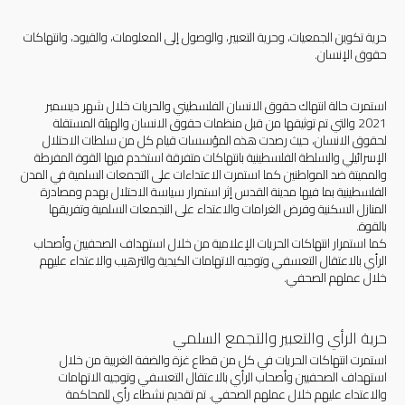
حرية تكوين الجمعيات، وحرية التعبير، والوصول إلى المعلومات، والقيود، وانتهاكات
حقوق الإنسان.
استمرت حالة انتهاك حقوق الانسان الفلسطيني والحريات خلال شهر ديسمبر
2021 والتي تم توثيقها من قبل منظمات حقوق الانسان والهيئة المستقلة
لحقوق الانسان، حيث رصدت هذه المؤسسات قيام كل من سلطات الاحتلال
الإسرائيلي والسلطة الفلسطينية بانتهاكات متفرقة استخدم فيها القوة المفرطة
والمميتة ضد المواطنين كما استمرت الاعتداءات على التجمعات السلمية في المدن
الفلسطينية بما فيها مدينة القدس إثر استمرار سياسة الاحتلال بهدم ومصادرة
المنازل السكنية وفرض الغرامات والاعتداء على التجمعات السلمية وتفريقها
بالقوة.
كما استمرار انتهاكات الحريات الإعلامية من خلال استهداف الصحفيين وأصحاب
الرأي بالاعتقال التعسفي وتوجيه الاتهامات الكيدية والترهيب والاعتداء عليهم
خلال عملهم الصحفي.
حرية الرأي والتعبير والتجمع السلمي
استمرت انتهاكات الحريات في كل من قطاع غزة والضفة الغربية من خلال
استهداف الصحفيين وأصحاب الرأي بالاعتقال التعسفي وتوجيه الاتهامات
والاعتداء عليهم خلال عملهم الصحفي. تم تقديم نشطاء رأي للمحاكمة