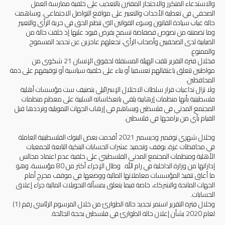
والاستدعاء المتكرر والاحتجاز المقترن بالتعذيب على خلفية ممارسة العمل
الصحفي في تغطية الأحداث والتعبير على مواقع التواصل الاجتماعي. وساهمت
حالة غياب سيادة القانون وسوء القوانين التي تنظم الحق في حرية الرأي والتعبير
وما تضمنته من نصوص فضفاضة تسمح بفرض قيود عليها إذ خلقت حالة من
الضبابية لدى الصحفيين وأصحاب الرأي، تجعلهم عاجزين عن تحديد المسموح
والممنوع.
فخلال فترة التقرير تلقت الهيئة المستقلة لحقوق الإنسان 21 شكوى من
مواطنين تتعلق باعتقالهم تعسفيا أو بناء على خلفية سياسية أو توقيفهم على ذمة
المحافظين.
ولا تزال تداعيات قرار سلطات الاحتلال الإسرائيلي بتصنيف ست مؤسسات أهلية
فلسطينية بأنها منظمات إرهابية يلقي بانعكاساته السلبية على معظم منظمات
المجتمع المدني في فلسطين ويساهم في إرهاب الجهات التمويلية وترددها قبل
القيام بأي من برامجها في فلسطين.
وخلال شهري نوفمبر وديسمبر 2021 أقدمت بعض البنوك الفلسطينية العاملة
في محافظات غزة، بوقف وتجميد عشرات الحسابات البنكية التابعة للجمعيات
الأهلية ومنظمات المجتمع المدني الفلسطيني على خلفية عدم اعتماد مجالس
إداراتها من وزارة الداخلية في رام الله. وطال الإجراء أكثر من 80 مؤسسة، وهو
ما أعاق تنفيذ المؤسسات معاملاتها المالية ووضعها في موقف محرج أمام
الجهات المانحة والشركاء، خاصة فيما يتعلق بمسألة التحويلات المالية جراء إغلاق
الحسابات.
وخلال فترة التقرير استمر تجديد حالة الطوارئ من خلال المرسوم الرئاسي رقم (1)
لعام 2020 بشأن إعلان حالة الطوارئ في فلسطين بحجة الجائحة.