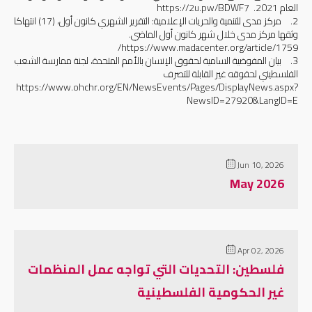
العام 2021. https://2u.pw/BDWF7
2.
مركز مدى للتنمية والحريات الإعلامية: التقرير الشهري كانون أول، (17) انتهاكا
وثقها مركز مدى خلال شهر كانون أول الماضي.
https://www.madacenter.org/article/1759/
3.
بيان المفوضية السامية لحقوق الإنسان بالأمم المتحدة، لجنة ممارسة الشعب
الفلسطيني لحقوقه غير القابلة للتصرف
https://www.ohchr.org/EN/NewsEvents/Pages/DisplayNews.aspx?
NewsID=27920&LangID=E
Jun 10, 2026
May 2026
Apr 02, 2026
فلسطين: التحديات التي تواجه عمل المنظمات
غير الحكومية الفلسطينية