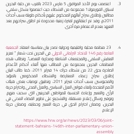
3.
اعتصمت يوم الأحد الموافق 5 مارس 2023 بالقرب من حلبة البحرين
لسباق الفورمولا1 مجموعة من النشطاء حيث اعتصموا بشكل سلمي،
مطالبين بإطلاق سراح أبنائهم المحكوم عليهم بأحكام طويلة بسبب أحداث
2011م، وقد تم اعتقالهم لفترة زمنية محدودة ثم اطلق سراحهم بعد
التعهد بعدم الاعتصام مرة أخرى.
4.
23 منظمة محلية واقليمية ودولية تصدر بيان بمناسبة انعقاد
الجمعية
العامة رقم 146 للاتحاد البرلماني الدولي
في البحرين تحت شعار " تعزيز
التعايش السلمي والمجتمعات الشاملة ومحاربة التعصب". وتطالب هذه
المنظمات البحرين بمجموعة من المطالب منها ألغاء أحكام الأعدام
الصادرة بحق 22 من نشطاء حراك 14 فبراير 2011، كما طالب البيان
إطلاق سراح زعماء المعارضة والنشطاء المحكومين بالمؤبد
والمحبوسين بسبب أحداث فبراير 2011، وتطبيق توصيات بعض هيئات
الأمم المتحدة بإلغاء قوانين العزل السياسي والعزل المدني واحترام حرية
الرأي والتعبير وإعادة الجنسية للمواطنين البحرينيين التي سحبت منهم.
وتوفير وسائل إعلام مستقلة، والتشجيع على تطوير الفضاء المدني في
البحرين، وضمان احترام الحق في حرية التعبير وحمايته، وضمان حرية
الإعلام.
https://www.hrw.org/ar/news/2023/03/06/joint-
statement-bahrains-146th-inter-parliamentary-union-
assembly