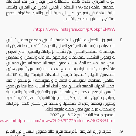
النواب البحريني. جاءت هذه الاعتقالات قبل يومين من بدء اجتماعات
الجمعية العامة رقم 146 للاتحاد البرلماني الدولي في البحرين. واكدت
النيابة العامة في تصريحها على إن حرية الرأي والتعبير مكفولة للجميع
بمقتضى الدستور ونصوص القانون.
/
https://www.instagram.com/p/CpkpflENXrW
8.
نشر وزير العمل والشئون الاجتماعية الأسبق موضوع بعنوان "
أنين
الجمعيات ومؤسسات المجتمع المدني الأخرى
" أنتقد فيه ما تتعرض له
مؤسسات المجتمع المدني من تشديد الإجراءات والتضييق الذي تتعرض
له وتحويل النشطاء للمحاكمات وتعرضهم للغرامات والسجن، وأستعرض
بعض معاناة هذه المؤسسات، ومنها تجربته الشخصية لتسجيل جمعيتين
منذ أكثر من ثلاث سنوات يحاول مع عدد من المؤسسين تأسيس هاتين
الجمعيتين، الأولى “جمعية خريجي الجامعات الهندية” والثانية “الاتحاد
العالمي لمنظمات المؤسسات الصغيرة والمتوسطة (اليونيسمو)”، حيث
رفضت الجهات المعنية تأسيسها بدون أبداء أية أسباب. مما يتعارض وحق
تأسيس الجمعيات كما ينص عليه الدستور والحقوق المدنية والسياسية
ومبادئ حقوق الأنسان. وذكر إن الأجهزة التنفيذية المعنية تقوم بتمديد
وتطويل وتعقيد إجراءات تسجيلها، والتشدد في تطبيق هذه الإجراءات
واستحداث مزيد منها بدون خلفية قانونية لذلك.
المصدر: جريدة البلاد بتاريخ 22 كارس 2023
/www.albiladpress.com/news/2023/5272/columns/800388.html
9.
أصدرت وزارة الخارجية الأمريكية تقرير حالة حقوق الانسان في العالم