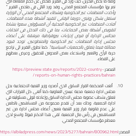
ومنه ما يخص البحرين، حيث ورد في التقرير ملخص عن حجم المعاناة التي
تمر بها مؤسسات المجتمع المدني،
وقد ورد التالي في ملخص التقرير "
وأكدت المنظمات غير الحكومية ونشطاء المجتمع المدني أن الوزارة
تستغل بشكل روتيني دورها الرقابي لتقييد أنشطة هذه المنظمات.
أفادت المنظمات غير الحكومية المحلية أن المسؤولين سعوا بنشاط
لتقويض أنشطة بعض الجماعات، بما في ذلك التدخل في انتخابات
مجالس الإدارة أو فرض إجراءات بيروقراطية مرهقة على أعضاء
مجلس إدارة المنظمات غير الحكومية والمتطوعين. توجد قيود
مماثلة فيما يتعلق بالجمعيات السياسية
". كما تطرق التقرير الى تراجع
حرية الرأي والتعبير واستدعاء بعض المدونين للتحقيق وعرض بعظهم
على القضاء.
المصدر:
https://preview.state.gov/reports/2022-country-
/
reports-on-human-rights-practices/bahrain
10.
ألغت المحكمة القرار السابق الذي أصدره وزير التنمية الاجتماعية بحل
مجلس ادارة جمعية مدينة عيسى التعاونية كما ألغى كل القرارات التي
تتعلق بشطب عضوية مجلس الادارة السابق وإعادته لتولي مسئوليته في
ادارة الجمعية، وذلك بعد أن تقدم مجموعة من المساهمين بالطعن
على عدم قانونية قرار وزير التنمية بتعيين أعضاء مجلس ادارة من غير
المساهمين في رأس مال الجمعية. لقى هذا الحكم قبولاً واسع لدى
معظم مؤسسات المجتمع المدني.
المصدر:
https://albiladpress.com/news/2023/5277/bahrain/800962.html