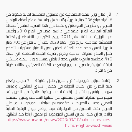
1.
أثار اعلان وزير التنمية الاجتماعية عن مستوى المعيشة لعائلة مكونة من
6 أفراد مبلغ 336 دينار شهرياً، ردّات فعل واسعة واعتبر أعضاء البرلمان
البحريني والكثير من المواطنين والنشطاء إن هذا التصريح استفزازاً لمعاناة
العائلة البحرينية. الوزير أعتمد على دراسة أعدت في العام 2010 وأعلنت
عنها الوزيرة السابقة بعام 2011 ويرى الكثير من النشطاء إن تكلفة
المعيشة منذ ذلك التاريخ حتى العام 2023 يجب أن لا تقل عن 700 دينار
شهريا لنفس حجم عدد العائلة، آخذين بعين الاعتبار مستويات التضخم
خلال العشر سنوات الماضية وفرض ضريبة القيمة المضافة التي بلغت
10%. وبجلسته بتاريخ 6 مارس توجه البرلمان لمساءلة وزير التنمية وتشكيل
لجنة تحقيق فيما صرح به الوزير لوضع حد لتكلفة المعيشي لعائلة مكونة
من 6 أفراد.
2.
إقامة سباق الفورمولا1 في البحرين خلال الفترة 3 – 7 مارس، وتعتبر
حلبة البحرين من الحلبات الدولية في مضمار السباق العالمي، واعتبرت
هيومن رايتس ووتش إن إقامة احداث رياضية عالمية في البحرين قد
يفهم منها محاولة لتبييض سمعتها عن حملتها السياسية وخنق المجتمع
المدني. وحسب التصريحات الحكومية تدر سباقات الفورمولا سنويا على
البحرين مئات الملايين من الدولارات فيما يوضح ديوان الرقابة المالية
والادارية إن حلبة البحرين لسباق الفورمولا لم تحقق أرباحاً منذ أنشائها.
https://www.hrw.org/news/2023/03/10/bahrain-revokes-
human-rights-watch-visas