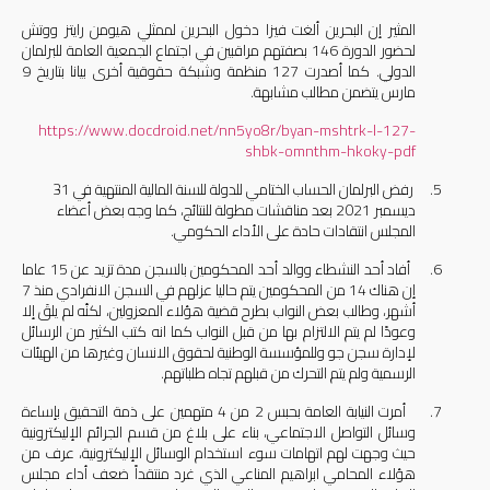
المثير إن البحرين ألغت فيزا دخول البحرين لممثلي هيومن رايتز ووتش
لحضور الدورة 146 بصفتهم مراقبين في اجتماع الجمعية العامة للبرلمان
الدولي. كما أصدرت 127 منظمة وشبكة حقوقية أخرى بيانا بتاريخ 9
مارس يتضمن مطالب مشابهة.
https://www.docdroid.net/nn5yo8r/byan-mshtrk-l-127-
shbk-omnthm-hkoky-pdf
5.
رفض البرلمان الحساب الختامي للدولة للسنة المالية المنتهية في 31
ديسمبر 2021 بعد مناقشات مطولة للنتائج، كما وجه بعض أعضاء
المجلس انتقادات حادة على الأداء الحكومي.
6.
أفاد أحد النشطاء ووالد أحد المحكومين بالسجن مدة تزيد عن 15 عاما
إن هناك 14 من المحكومين يتم حاليا عزلهم في السجن الانفرادي منذ 7
أشهر، وطالب بعض النواب بطرح قضية هؤلاء المعزولين، لكنّه لم يلقَ إلا
وعودًا لم يتم الالتزام بها من قبل النواب كما انه كتب الكثير من الرسائل
لإدارة سجن جو وللمؤسسة الوطنية لحقوق الانسان وغيرها من الهيئات
الرسمية ولم يتم التحرك من قبلهم تجاه طلباتهم.
7.
أمرت النيابة العامة بحبس 2 من 4 متهمين على ذمة التحقيق بإساءة
وسائل التواصل الاجتماعي، بناء على بلاغ من قسم الجرائم الإليكترونية
حيث وجهت لهم اتهامات سوء استخدام الوسائل الإليكترونية، عرف من
هؤلاء المحامي ابراهيم المناعي الذي غرد منتقداً ضعف أداء مجلس