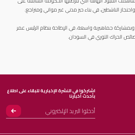
واستمرار اتجاه الدولة لفك الارتباط عن الخدمات الأساسية والاحتياجات المتزايدة باستمرار التي نشأت بسبب النزاع والأزمة الاقتصادية. وساهمت القيود الهائلة التي فرضتها الحكومة السابقة على 
في أبريل 2019، نجح تحالف عريض من النقابات الموازية (تجمع المهنيين السودانيين)، ومنظمات المجتمع المدني والأحزاب السياسية، وبمشاركة جماهيرية واسعة، في الإطاحة بنظام الرئيس عمر 
اشتركوا في النشرة الإخبارية للبقاء على اطلاع
بأحدث أخبارنا