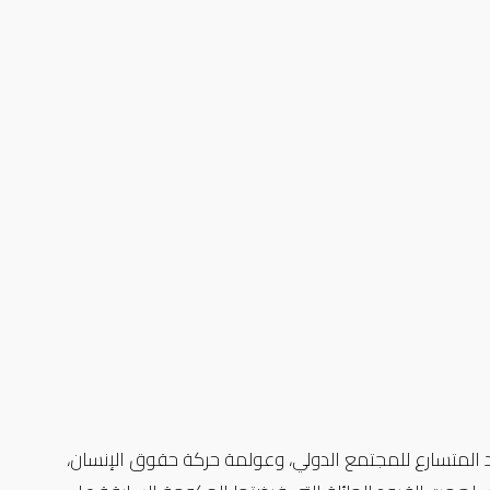
لقد شهدت منظمات المجتمع المدني السوداني توسعا كبيرا خلال العقود الأربعة الماضية. وكان ذلك نتيجة لواقع الصراعات، والوجود المتسارع للمجتمع الدولي، وعولمة حركة حقوق الإنسان، 