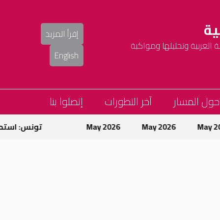
ية
إقرأ المزيد
العربية وتحليلها ومواكبة
English
حول المسار
آخر التطورات
إتصلوا بنا
May 
May 2026
May 2026
تونس: استمرا