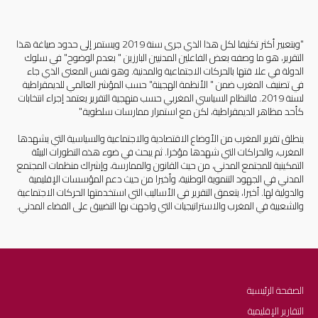
"وبتعبير أكثر تكثيفا لكل هذا الذي جرى سنة 2019 ويستمر إلى حدود صياغة هذا 
التقرير، هو ما وصفه بعض الفاعلين المدنيين البارزين " بعدم الوضوح" في سلوك 
الدولة في علا قتها بالحركات الاجتماعية والمدنية. وهو نفس المعنى الذي جاء 
في تصنيف المغرب ضمن " الأنظمة الهجينة" حسب المؤشر العالمي للديمقراطية 
لسنة 2019. فالنظام السياسي المغربي حسب منهجية التقرير يعتمد إجراء انتخابات 
ينطلق تقرير المغرب من الأوضاع الاقتصادية والاجتماعية والسياسية التي يشهدها 
المغرب، والحراكات التي شهدها مؤخرا. ثم يبحث في ضوء هذه التطورات البيئة 
التمكينية للمجتمع المدني، من حيث القانون والممارسة، وإشراك منظمات المجتمع 
المدني في الجهود التنموية الوطنية، وأخيرا من حيث دعم المؤسسات الإقليمية 
والدولية لها. أخيرا، يتعمق التقرير في الأساليب التي استخدمتها الحركات الاجتماعية 
والشعبية في المغرب والاستراتيجيات التي واجهت بها التضييق على الفضاء المدني.
الصفحة الرئيسية
التقارير الإقليمية