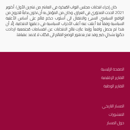
كان إجراء انتخابات مجلس النواب المُبكرة في العاشر من تشرين الأول/ أكتوبر
2021 الحدث المحوَري في العراق، وكان من المؤمل به أن تكون بدايةً للخروج من
الواقع السياسي السيئ والانتقال الى أسلوب حكم قائم على أساس الأغلبية
السياسية وفقاً لما أعلنت عنه أغلب الأحزاب السياسية في دعايتها الانتخابية، إلّا أن
هذا لم يحصل واقعاً وإنما عبّرت نتائج الانتخابات عن انقسامات مُجتمعية ازدادت
حدّتها بشكلٍ كبير وقد تنذر بتدهور الوضع القائم الى مُدُيّات لا يُحمد عقباها.
الصفحة الرئيسية
التقارير الإقليمية
التقارير الوطنية
المسار التاريخي
المنشورات
حول المسار