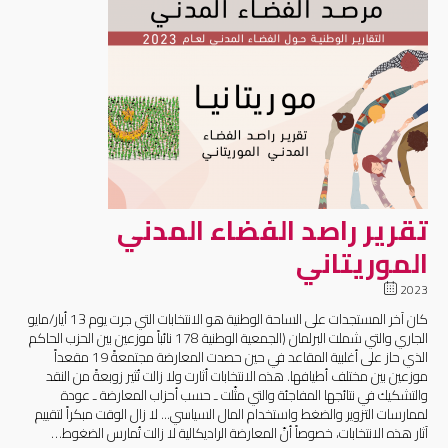
تقرير راصد الفضاء المدني
الموريتاني
2023
كان آخر المستجدات على الساحة الوطنية هو الانتخابات التي جرت يوم 13 أيار/مايو
الجاري والتي شملت البرلمان (الجمعية الوطنية 178 نائباً موزعين بين الحزب الحاكم
الذي حاز على أغلبية المقاعد في حين حصدت المعارضة مجتمعةً 19 مقعداً
موزعين بين مختلف أطيافها. هذه الانتخابات أثارت ولا زالت تُثير زوبعةً من النقد
والتشكيك في نتائجها المفاجئة والتي مثّلت ـ حسب أحزاب المعارضة ـ عودة
لممارسات التزوير والضغط واستخدام المال السياسي... لا زال الوقت مبكراً لتقييم
آثار هذه الانتخابات، خصوصاً أنّ المعارضة الراديكالية لا زالت تُمارس الضغوط…