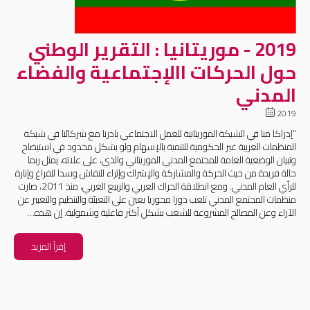
2019 - موريتانيا : التقرير الوطني
حول الحركات االإجتماعية والفضاء
المدني
2019
"إدراكا منا في الشبكة الموريتانية للعمل الاجتماعي بادرنا مع شركائنا في شبكة
المنظمات العربية غير الحكومية للتنمية بالإسهام ولو بشكل محدود في استيضاح
وتبيان الوضعية العامة للمجتمع المدني الموريتاني والذي، على علاته، يمثل ربما
حالة فريدة من حيث الحركة والمشاركة والإشراك وإثراء للنقاش وسدا للفراغ وإنارة
للرأي العام المدني. ومع انطلاقة الحراك العربي والربيع العربي، منذ 2011، صارت
منظمات المجتمع المدني تلعب دورا محوريا يعين على التعبئة والتنظيم والتعبير عن
الآراء وعن المصالح المشروعة للشعب بشكل أكثر فاعلية وشمولية. إن هذه…
إقرأ المزيد