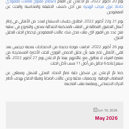
يوم
20
أكتوبر
2022
، تمّ الاعلان عن القيام
باعتصام
مفتوح
لعائلات
مفقودي
حادثة
غرق
مركب
الهجرة
من أجل كشف الحقيقة والمحاسبة والبحث عن
المفقودين
.
يوم
21
و
22
أكتوبر
2022
، انطلاق جلسات الاستماع لعدد من الأهالي في إطار
أعمال التحقيق القضائية في الملف بالمحكمة الابتدائية بمدنين، والشروع في عملية
فتح عدد من القبور التي مثلت محل شك عائلات المفقودين لإخضاع الجثث للتحليل
الجيني
.
يوم
26
أكتوبر
2022
، اندلعت موجة جديدة من الاحتجاجات بمدينة جرجيس بعد
تلقي الأهالي لخبر يفيد بأن تحليل الحمض النووي للجثث الأخيرة المستخرجة من
مقبرة الغرباء لا يتطابق مع عائلاتهم
.
بينما تمّ الاعلان يوم
27
أكتوبر
2022
، بأنّه
سيتم إعادة
6
تحاليل من أصل
11
بسبب تآكل الجثث
.
كما تمّ الإعلان عن تشكيل خلية تضمّ الاتحاد المحلي للشغل وممثلين عن
المنظمات الوطنية وجمعيات محلية وعن عائلات الضحايا وهيئة الدفاع بهدف تأطير
الحراك الاجتماعي ومتابعة ملف الفاجعة
.
Jun 10, 2026
May 2026