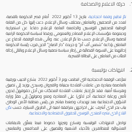
1
حريّة الاعلام والصحافة
تم
ّ
تنظيم
وقفة
احتجاجية
، بتاريخ
13
أكتوبر
2022
أمام قصر الحكومة بالقصبة،
لعدد من الصحفيين والعاملين بمختلف وسائل الإعلام، دعت إليها كل من النقابة
الوطنية للصحفيين التونسيين والجامعة العامة للإعلام دفاعا عن استمرارية
وديمومة مؤسسات الإعلام المصادر والعمومي ورفضا لسياسة الحكومة الرامية
لتصفية وسائل الإعلام، حسب ما تمّ الإعلان عنه
.
وتأتي هذه الوقفة، للدفاع عن
العاملين بإذاعة
"
شمس أف أم
"
و جريدة
"
دار الصباح
"
الذين قررت رئيسة الحكومة
إحالتهما على التسوية القضائية في إطار سياسة تصفية وسائل الإعلام وبالتالي إحالة
المئات من العاملين على البطالة القسرية
.
2
انتهاكات بوليسية
تعرّضت الوقفة الاحتجاجية التي انتظمت يوم
3
أكتوبر
2022
بشارع الحبيب بورقيبة
بالعاصمة بمبادرة من عاملات الفلاحة بجبنيانة والقيروان وسيدي بوزيد إلى تضييق
وهرسلة أمنية
.
فقد تمّ إجبار عاملات الفلاحة المحتجّات من أجل حقوقهنّ
(
بدون
تأمين ورعاية اجتماعية، أجر لائق
)
على المغادرة ومنع وصولهنّ إلى مقرّ وزارة
الشؤون الاجتماعية بعد تهديدات وضغط مباشر من رئيس منطقة الأمن الوطني
بباب بحر الذي أشرف على اخراجهن بمرافقة امنية الى الطريق السيارة، حسب
نص
البلاغ
الذي
نشره
المنتدى
التونسي
للحقوق
الاقتصادية
والاجتماعية
.
تواصل الانتهاكات البوليسية وتسارع وتيرتها خصوصا فيما يتعلّق بالايقافات
العشوائية للمتظاهرين بالأحياء الشعبية وللتضييق على المدافعين والمتابعين