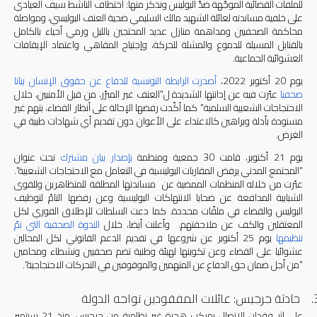
للملفات القضائية الموجّهة ضدّ البوليس ونذكر منها
:
اختطاف الناشط سيف العيادي
على خلفية مساندته لعائلة الشهيد مالك السليمي ضحية العنف البوليسي، ومواصلة
محاكمة الصحفيين ومداهمة منازل عديد المحتجين بالليل ورمي أحياء بالكامل
بالقنابل المسيلة للدموع والمشلة للحركة، وإجتياح المقاهي واعتماد الإيقافات
العشوائية الجماعية
.
يوم
20
أكتوبر
2022
،
أصدرت
الرابطة
التونسية
للدفاع
عن
حقوق
الإنسان
بيانا
صحفيا
عبّرت فيه عن إدانتها الشديدة ل
"
العنف غير المبرّر، من قبل الأمنيين، خلال
الاحتجاجات الشعبية السلمية
"
كما أكّدت رفضها الإحالة على أنظار القضاء، بتهم غير
مسنودة بأدلة وبراهين كالاعتداء على الأعوان دون تقديم أي شهادات طبية في
الغرض
.
يوم
21
أكتوبر، قامت
30
جمعية ومنظمة
بإصدار
بيان
مشترك
تحت عنوان
"
المجتمع المدني يرفض المقاربات البوليسية في التعامل مع الاحتجاجات الشعبية
".
عبّرت من خلاله المنظمات الممضية عن مساندتها المطلقة للمتظاهرين وللقوى
الشبابية المدافعة عن ضحايا الانتهاكات البوليسية وعن رفضها التامّ لتوظيف
البوليس والقضاء في ملفّات محددة
.
كما دعت السلطات للإطلاق الفوري لكل
المعتقلين والكف عن ملاحقتهم
.
وأعلنت أيضا، خلال
الندوة
الصحفية
التي
تم
تنظيمها
يوم
25
أكتوبر عن شروعها في تقديم الدعم القانوني لكل المحالين
عشوائيا على القضاء وعن تكوينها لهيئة وطنية تضم صحفيين ونشطاء ومحامين
"
من أجل ضمان حق الدفاع عن المتهمين والموقوفين في التحركات الاحتجاجية
".
3
حادثة جرجيس
:
عائلات المفقودين تواجه الدولة
على إثر فقدان الاتصال بمركب هجرة غير نظامية من جرجيس، منذ
21
سبتمبر