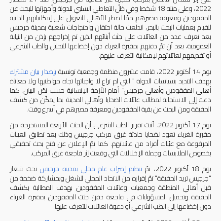
2022
، وعلى متنه
18
شخصا وفي ظلّ التعاطي السلبي للدولة وأجهزتها للبحث عن
المفقودين ومعرفة مصيرهم ممّا اضطر الأهالي للتعويل على إمكانياتهم الذاتية
للقيام بعمليات البحث بالبحر، اندلعت حالة احتقان واحتجاجات شعبية بمدينة جرجيس
بعد تعرف عدد من العائلات على جثث أبنائهم الذين تم إخراجهم بإذن من النيابة
العمومية، بعد أن تمّ دفنهم بمقبرة الغرباء دون إخضاعها للتحليل والطب الشرعي
أو تقديمهم لعائلاتهم لإمكانية التعرف عليهم
.
يوم
14
أكتوبر
2022
، قامت عشرون منظمة وجمعية تونسية
بإصدار
بيان
مشترك
بهدف التنديد بسياسات الدولة
"
التي لم تراع لا واجباتها تجاه مواطنيها ولا معاناة
أهالي المفقودين وأهالي جرجيس
"
أمام الأزمة الإنسانية حسب نصّ البيان
.
كما
دعت إلى الاستجابة لمطالب عائلات الضحايا وأهالي المدينة بما يمكّن من كشف
الحقيقة ومن البحث عن بقية المفقودين ومعرفة مصيرهم في أسرع وقت
.
يوم
17
أكتوبر
2022
، أثبت تقرير الطب الشرعي أن الجثث الأربعة المستخرجة من
مقبرة الغرباء تعود لضحايا حادثة غرق مركب جرجيس وذلك بعد تطابق العينات
المرفوعة مع عيّنات أفراد من عائلاتهم
.
كما تمّ الإعلان عن فتح بحث تحقيقي
بخصوص الملابسات وجملة الإخلالات التي وقعت إثر فاجعة غرق المركب
.
يوم
18
أكتوبر
2022
، تمّ
تنظيم
إضراب
عام
محلي
بمدينة
جرجيس
تحت شعار
"
جرجيس تريد الحقيقة
"
تمّ إقراره من الاتحاد المحلي للشغل وبمشاركة ضخمة من
قبل أهالي المنطقة وجمعيات وعائلات المفقودين بهدف المطالبة بكشف
الحقيقة وتحميل المسؤوليات في فاجعة دفن جثث المفقودين بمقبرة الغرباء
دون إخضاعها إلى الطب الشرعي أو دعوة العائلات للتعرف عليها
.