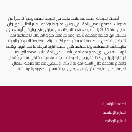
        أصبحت الحركات الاجتماعية عاملا فاعلا في الحركة المدنية وجزءاً لا يتجزأ من 
مكونات المجتمع المدني المؤثر في تونس. وهو ما يؤكده التقرير الحالي الذي وإن 
غطى سنة 2019 إلا أنه وضع هذه الحركات في سياق زمني وتاريخي أوسع حتى 
يكشف أنها قديمة وممتدة تاريخيا. وقد تضاعفت حيوية الحركات الاجتماعية بعد 
الثورة نتيجة تصدع المنظومة القديمة وعدم اكتمال بناء المنظومة الجديدة والبديلة. 
فالهشاشة الاقتصادية والاجتماعية هي السمة البارزة لمرحلة ما بعد الثورة. وهذه 
الهشاشة هي التي تدفع نحو القول بأنه بناء على المؤشرات العديدة التي تمت 
الإشارة إليها في هذا التقرير فإن الحركات الاجتماعية مرشحة لكي تستمر بأشكال 
وأحجام متعددة خلال السنة الموالية 2020. وستبقى مصاحبة لمرحلة الانتقال 
الديمقراطي المتواصلة في تونس، وهي مرحلة تتسم بالصعوبة والهشاشة.
الصفحة الرئيسية
التقارير الإقليمية
التقارير الوطنية