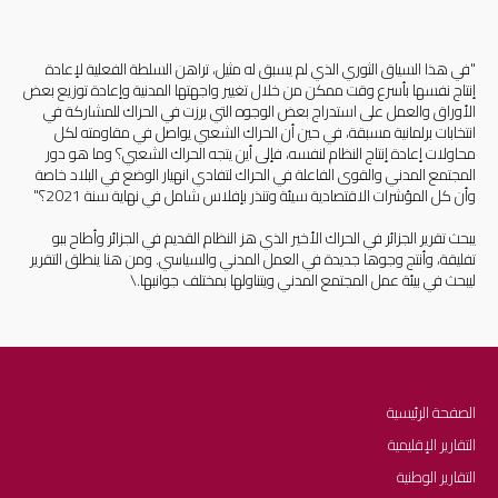
"في هذا السياق الثوري الذي لم يسبق له مثيل، تراهن السلطة الفعلية لإعادة 
إنتاج نفسها بأسرع وقت ممكن من خلال تغيير واجهتها المدنية وإعادة توزيع بعض 
الأوراق والعمل على استدراج بعض الوجوه التي برزت في الحراك للمشاركة في 
انتخابات برلمانية مسبقة، في حين أن الحراك الشعبي يواصل في مقاومته لكل 
محاولات إعادة إنتاج النظام لنفسه، فإلى أين يتجه الحراك الشعبي؟ وما هو دور 
المجتمع المدني والقوى الفاعلة في الحراك لتفادي انهيار الوضع في البلاد خاصة 
يبحث تقرير الجزائر في الحراك الأخير الذي هز النظام القديم في الجزائر وأطاح ببو 
تفليقة، وأنتج وجوها جديدة في العمل المدني والسياسي. ومن هنا ينطلق التقرير 
ليبحث في بيئة عمل المجتمع المدني ويتناولها بمختلف جوانبها.\
الصفحة الرئيسية
التقارير الإقليمية
التقارير الوطنية