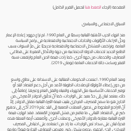
المقدمة (الرجاء
الضغط هنا
لتحميل التقرير الكامل)
السياق الاجتماعي والسياسي
منذ انتهاء الحرب الأهلية اللبنانية رسميًا في العام 1990، لم تراع جهود إعادة الإعمار
وحلّ النزاعات الأوّلويات والحاجات الاجتماعية والاقتصادية في برامج السياسة
العامة. وتراكمت المشاكل الاجتماعية والاقتصادية تدريجيًا على مرّ السنوات بسبب
الطابع الجديد لخدمات الدولة الاجتماعية من جهة والاتّكال المفرط على قطاعَي
المصارف والخدمات من جهة أخرى، كما زادت قيمة الدين العام وارتفعت نسبة
الفقر وساءت حالة الخدمات العامة (بومان، 2019).
ومنذ العام 1990، اعتمدت الحكومات المتتالية على الاستدانة على نطاقٍ واسع
من دون إعطاء الأولويّة للإصلاحات الطويلة الأمد من أجل دعم اقتصاد البلد أو
توفير الخدمات الأساسية مثل الكهرباء والمياه والنقل العام وغيرها. إضافةً إلى
ذلك، يعتمد لبنان إلى حدّ بعيد على الواردات، كما أنّ تدفّق الدولار الأميركي من
الخارج هو ما سمح للمصرف المركزي بتثبيت قيمة الليرة اللبنانية مقابل الدولار. إلاّ
أنّ التراجع الملحوظ في تدفق العملات الصعبة إلى البلد عام 2019 أدّى إلى تدهورٍ
كبيرٍ في الاقتصاد اللبناني، ما فاقم من فشل النموذج المُعتمَد. فقد انهارت قيمة
الليرة اللبنانية مقارنة بالدولار الأميركي وعملات أخرى. وأضعفت أزمة العملة هذه
قدرةَ لبنان على سداد ثمن الواردات، ما زاد من اعتماده على احتياطي المصرف
المركزي، الذي انخفض بدوره بشكلٍ كبير. وفرضت المصارف التجارية قيودًا صارمة