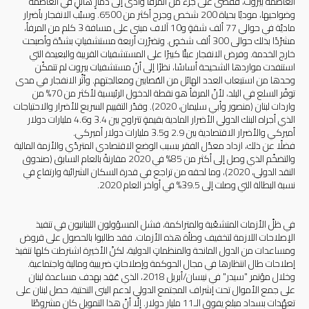
العاصمةَ بيروت، فقضى على جزء من المرفأ وأدّى إلى دمارٍ هائلٍ في العاصمة
وضواحيها، موديًا بحياة 200 شخص وجرح أكثر من 6500. وسبّب الانفجار بأضرار
ماديّة في حوالي 77 ألف شقةٍ و10 آلاف مبنى على مسافة 3 كلم من المرفأ،
مشرّدًا بذلك حوالى 300 ألف شخصٍ. وتضرّرت أربعة مستشفياتٍ بشدّة وأصبحت
خارج الخدمة. وفرض الانفجار عبئًا كبيرًا على المستشفيات القريبة والبعيدة التي
استنفدت مواردها الشحيحة أساسًا، نظرًا إلى أنّ مستشفيات بيروت لم تتمكّن
وحدها من استيعاب العدد الهائل من المُصابين ومعالجتهم. وأثّر الانفجار في مدى
توفّر السلع في البلد، لأنّ المرفأ هو نقطة الدخول الرئيسية لأكثر من 70% من
واردات لبنان (منصور وأبي سليمان، 2020). وقدّر التقييم السريع للأضرار والاحتياجات
الذي أجراه البنك الدولي الأضرار المادية بقيمةٍ تتراوح بين 3.4 و4.6 مليارات دولار
أميركي والأضرار الاقتصادية بين 2.9 و3.5 مليارات دولار أميركي.
فضلًا عن ذلك، ازداد معدّل الفقر بسبب الوضع الاقتصادي المتردّي والأزمة المالية
والتضخّم الذي وصل إلى أكثر من 85% في 2020 مقارنةً بالعام السابق (صندوق
النقد الدولي، 2020)، وما لحقه من تراجع في قدرة السكان الشرائية وارتفاع في
نسبة البطالة التي وصلت إلى 39.5% في أواخر العام 2020.
في ظلّ الأزمات المتشعّبة والمتراكمة، فشل المسؤولون اللبنانيون في تنفيذ
الإصلاحات اللازمة لتخفيف وطأة هذه الأزمات. فقد طالبوا بالحصول على قروض
ومساعدات من الدول المانحة والمنظماتٍ الدولية، لكنّ الأخيرة اشترطت كلها تنفيذ
إصلاحات طال انتظارها في مجال الحوكمة وإصلاحاتٍ ضريبية ومالية واجتماعية.
وخلال مؤتمر "سيدر" في نيسان/أبريل 2018، الذي عُقِد بهدف مساعدة لبنان
على جمع الأموال تحت إشراف المجتمع الدولي لدعم البنى التحتية، حصل لبنان على
تعهّدات بسداد مبلغ يفوق الـ11 مليار دولار. إلّا أنّ هذا التمويل كان مشروطًا