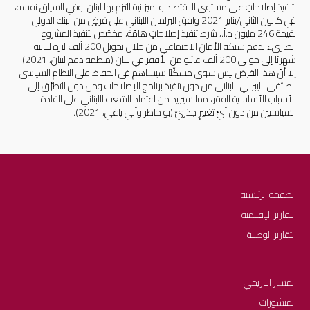
بتنفيذ إصلاحاتٍ على مستوى الاقتصاد والميزانية التزم بها لبنان. وفي السياق نفسه،
في كانون الثاني/يناير 2021 وافق البرلمان اللبناني على قرضٍ من البنك الدولي
بقيمة 246 مليون د.أ.، شرط تنفيذ إصلاحاتٍ هامّة، مخصّص لتنفيذ المشروع
الطارىء لدعم شبكة الأمان الاجتماعي من خلال تحويلِ 200 ألف ليرة لبنانية
شهريًا إلى حوالى 200 ألف عائلةٍ من الأفقر في لبنان (منظمة دعم لبنان، 2021).
إلا أنّ هذا القرض ليس سوى مسكّنًا سيساهم في الحفاظ على النظام السياسي
الطائفي الليبرالي اللبناني من دون تنفيذ برنامج الإصلاحات ومن دون التطرّق إلى
الأسباب الأساسية للفقر، مما سيزيد من اعتماد الشعب اللبناني على القادة
السياسيين من دون أيّ تغييرٍ جذريّ (بو خاطر وأبي ياغي، 2021).
الصفحة الرئيسية
التقارير الإقليمية
التقارير الوطنية
المسار التاريخي
المنشورات