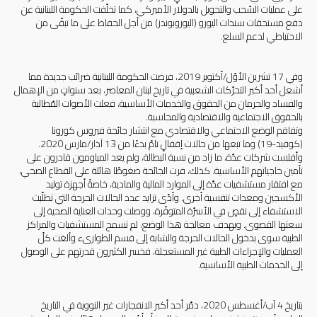
على عمليات السّحب والتحويل بالدولار الأميركي، كما تخلّفت الحكومة اللبنانية عن
دفع مستحقات سندات اليورو (اليوروبوندز) من أجل الحفاظ على ما تبقّى من
الاحتياطي لدعم السلع.
وفي 17 تشرين الأوّل/أكتوبر 2019، فرضت الحكومة اللبنانية ضرائب جديدة مما
أشعل أحد أكبر التحرّكات الشعبية في تاريخ لبنان المعاصر، بعد سنواتٍ من الإهمال
والفساد والحرمان من الحقوق والخدمات الأساسية، فعلت الأصوات المُطالبة
بالحقوق الاجتماعية والاقتصادية والمحاسبة.
وتفاقم الوضع الاجتماعي والاقتصادي مع انتشار جائحة فيروس كورونا
(كوفيد-19) وما تبعها من حالات إقفالٍ تامّ بدءًا من 13 آذار/مارس 2020.
وأفلست شركات عدّة، ما زاد من نسبة البطالة، ولم يعد المياومون قادرون على
تأمين حاجياتهم الأساسية. كذلك، فرت الجائحة ضغوطًا هائلة على القطاع الصحي،
مع افتقار مستشفيات عدّة إلى الموارد المالية والمادية، خاصةً أجهزة توليد
الأكسجين ومعدات تنفسية أخرى. وأدّى تزايد عدد الحالات الحرجة التي تطلّبت
الاستشفاء إلى نقصٍ في الأسرّة المتوفّرة، ووصلت وحدات العناية الصحية إلى
سعتها القصوى. وبهدف معالجة هذا الوضع، لم تسمح المستشفيات والمراكز
الطبية سوى بدخول الحالات الحرجة والشابة إلى قسم الطوارىء وألغت كلّ
العمليات والإجراءات الطبية غير المستعجلة، فخسر الكثيرون قدرتهم على الوصول
إلى الخدمات الطبية الأساسية.
بتاريخ 4 آب/أغسطس 2020، دمّر أحد أكبر الانفجارات غير النووية في التاريخ