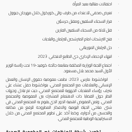
·
احتفالات متتالية بعيد المرأة
·
تعرض صحفي للاعتداء من طرف والى كوركول خلال مهرجان جيوول
·
فرار السجناء السلفيين ومقتل حرسيّين
·
قتل ثلاثة من السجناء السلفيين الفارين
·
فتح الترشحات امام المترشحين للبرلمان والبلديات
·
حل البرلمان الموريتاني
·
انتهاء الإحصاء الإداري ذي الطابع الانتخابي
2023
·
اجتماع اللجنة الوزارية المكلفة بمتابعة جائحة كوفيد-19 تحت رئاسة الوزير
الأول السيد محمد بلال مسعود
.
·
انواكشوط مارس، 2023: نظمت مفوضية حقوق الإنسان والعمل
الإنساني والعلاقات مع المجتمع المدني، بنواكشوط حفل عشاء على
شرف رؤساء المنتديات الجهوية للمجتمع المدني، حيث تم تبادل وجهات
النظر حول القضايا ذات الاهتمام المشترك بين المفوضية والمجتمع
المدني
.
وثمن المفوض اهمية الدور الذي يقوم به المجتمع المدني في
شتى مناحي الحياة اليومية والافكار المطروحة للرفع من مكانته
والتحسين من أدواره، وكما أكد على تطوير المجتمع المدني من خلال
الاستراتيجية الوطنية للمجتمع المدني
.
·
تكوين شبكة للمنظمات غير الحكومية الصحية