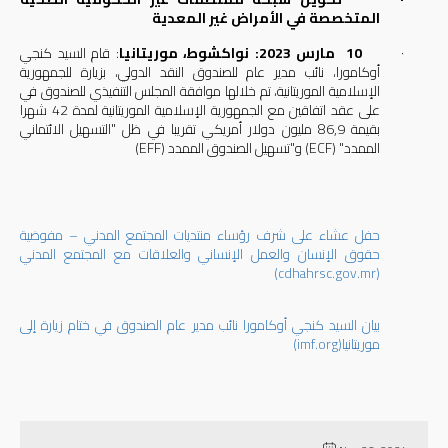
المتخصصة في الأمراض غير المعدية
·
10
مارس 2023: نواكشوط،
موريتانيا
: قام السيد كنجي
أوكامورا، نائب مدير عام للصندوق النقد الدولي، بزيارة للجمهورية
الإسلامية الموريتانية، تم خلالها موافقة المجلس التنفيذي للصندوق في
على عقد اتفاقين مع الجمهورية الإسلامية الموريتانية لمدة 42 شهرا
بقيمة 86,9 مليون دولار أمريكي تقريبا في ظل "التسهيل الائتماني
الممدد" (
ECF
) و"تسهيل الصندوق الممدد (
EFF
)
حفل عشاء على شرف رؤساء منتديات المجتمع المدني – مفوضية
حقوق الإنسان والعمل الإنساني والعلاقات مع المجتمع المدني
(cdhahrsc.gov.mr)
بيان السيد كنجي أوكامورا نائب مدير عام الصندوق في ختام زيارة إلى
موريتانيا
(imf.org)