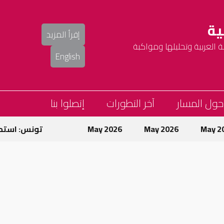
ية
إقرأ المزيد
العربية وتحليلها ومواكبة
English
حول المسار
آخر التطورات
إتصلوا بنا
May 
May 2026
May 2026
تونس: استمرا