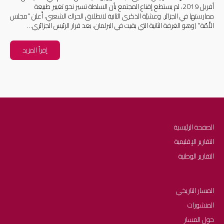
أفريل 2019، لم يستطع إقناع المجتمع بأن السلطة تسير نحو تغيير طبيعة
ممارستها في الجزائر. وعشيّة الذكرى الثانية لانطلاق الحراك الشعبي، أَعلن "مجلس
الأُمّة" (وهو الغرفة الثانية التي بقيت في البرلمان، بعد قرار الرئيس الجزائري…
إقرأ المزيد
الصفحة الرئيسية
التقارير الإقليمية
التقارير الوطنية
المسار التاريخي
المنشورات
حول المسار