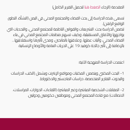
المقدمة (الرجاء
الضغط هنا
لتحميل التقرير الكامل)
تسعى هذه الدراسة إلى بحث الفضاء والمجتمع المدني في اليمن (النشأة، التطور،
الواقع الراهن).
تتضمن الدراسة بحث: التشريعات والقوانين الناظمة للمجتمع المدني، والتحديات التي
يواجهها والآفاق المستقبلية، وكيف تسهم منظمات المجتمع المدني في بناء
الفضاء المدني، وآليات عملها، وعلاقتها بالمانحين، ومدى تأثيرها واستقلاليتها...
بالإضافة إلى تأثير جائحة كوفيد 19 على الحريات العامة والأوضاع الإنسانية.
اعتمدت الدراسة المنهجية الآتية:
1- البحث المكتبي ويتضمن: المكتبات ومواقع الإنترنت ويشمل (الكتب، الدراسات
والبحوث، التقارير المتخصصة، دراسات الماجستير والدكتوراه).
2- المقابلات الشخصية المباشرة وغير المباشرة (اللقاءات، الحوارات، المراسلات،
الاتصالات) مع قادة المجتمع المدني وموظفين حكوميين ودوليين.