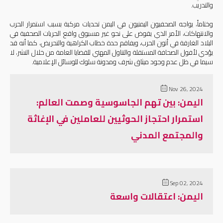
والتدريب.
وختاماً، يواجه الصحفيون اليمنيون في اليمن تحديات مركبة بسبب استمرار الحرب
والانتهاكات، الأمر الذي يقوض على نحو غير مسبوق واقع الحريات الصحفية في
البلاد الغارقة في أتون الحرب، ويفاقم حدة خطاب الكراهية والتحريض، كما أنه قد
يؤدي لأفول الصحافة المستقلة والتناول المهني للقضايا العامة من خلال النشر، لا
سيما في ظل عدم وجود ميثاق شرف ومدونة سلوك للوسائل الإعلامية.
Nov 26, 2024
اليمن: بين تهم الجاسوسية وصمت العالم:
استمرار احتجاز الحوثيين للعاملين في الإغاثة
والمجتمع المدني
Sep 02, 2024
اليمن: اعتقالات واسعة