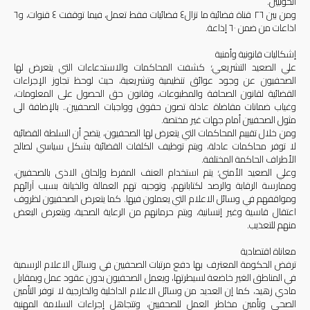
الحوثيين.
ومن بين ٢٦ قناة فضائية ما تزال٤ فضائيات فقط تعمل، فيما توقفت ٤ قنوات، و٦
اذاعات من ضمن ٦٠ إذاعة.
إشكاليات قانونية وأمنية
علي الصعيد التشريعي؛ كشفت المحاكمات والاستدعاءات التي يتعرض لها
الصحفيون عن وجود عوائق تنظيمية وتشريعية، حيث لوحظ تجاوز الإجراءات
القضائية لقانون الصحافة والمطبوعات، وقانون حق الحصول على المعلومات،
وغياب ضمانات مقاضاة عادلة تصون حقوق وواجبات الصحفيين.. بالإضافة الي
مثول الصحفيين أمام جهات غير مختصة.
ومن خلال تقييم المحاكمات التي يتعرض لها الصحفيون، يتضح أن السلطة القضائية
لا توفر محاكمات عادلة، ويتم توظيف الكلفات القضائية بشكل سياسي لصالح
الأطراف الحاكمة المختلفة.
وعلي الصعيد الأمني؛ يتم استخدام العنف المفرط وإلحاق الاذى بالصحفيين،
وممارسة الرقابة والرصد لكتاباتهم، وتوجيه تهم العمالة والخيانة بسبب آرائهم
ومواقفهم في وسائل الاعلام التي يعملون فيها. كما يتعرض الصحفيون لظروف
اعتقال قاسية وغير إنسانية، ويتم حرمانهم من الرعاية الصحية، ويتعرض البعض
منهم للتعذيب.
معاناة اقتصادية
ترفض الحكومة المعترف بها دفع مرتبات الصحفيين في وسائل الاعلام الرسمية
في المناطق الغير خاضعة لسيطرتها، ويعمل الصحفيون بدون عقود عمل وبمقابل
مادي زهيد، كما إن العديد من وسائل الاعلام الداخلية والخارجية لا توفر التأمين
الصحي وتأمين مخاطر العمل للصحفيين، وتتجاهل إجراءات السلامة المهنية