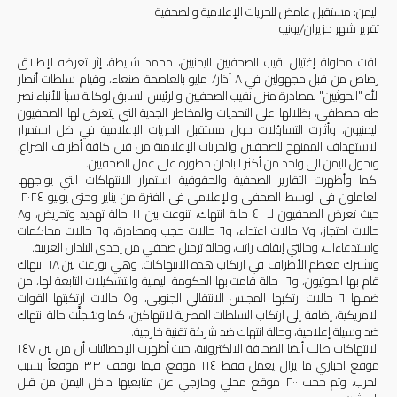
اليمن:
مستقبل غامض للحريات الإعلامية والصحفية
تقرير شهر حزيران/يونيو
القت محاولة إغتيال نقيب الصحفيين اليمنيين، محمد شبيطة، إثر تعرضه لإطلاق
رصاص من قبل مجهولين في ٨ آذار/ مايو بالعاصمة صنعاء، وقيام سلطات أنصار
الله "الحوثيين" بمصادرة منزل نقيب الصحفيين والرئيس السابق لوكالة سبأ للأنباء نصر
طه مصطفى، بظلالها على التحديات والمخاطر الجدية التي يتعرض لها الصحفيون
اليمنيون، وأثارت التساؤلات حول مستقبل الحريات الإعلامية في ظل استمرار
الاستهداف الممنهج للصحفيين والحريات الإعلامية من قبل كافة أطراف الصراع،
وتحول اليمن الى واحد من أكثر البلدان خطورة على عمل الصحفيين.
كما وأظهرت التقارير الصحفية والحقوقية استمرار الانتهاكات التي يواجهها
العاملون في الوسط الصحفي والإعلامي في الفترة من يناير وحتى يونيو ٢٠٢٤.
حيث تعرض الصحفيون لـ ٤١ حالة انتهاك، تنوعت بين ١١ حالة تهديد وتحريض، و٨
حالات احتجاز، و٧ حالات اعتداء، و٦ حالات حجب ومصادرة، و٦ حالات محاكمات
واستدعاءات، وحالتي إيقاف راتب، وحالة ترحيل صحفي من إحدى البلدان العربية.
وتشترك معظم الأطراف في ارتكاب هذه الانتهاكات. وهي توزعت بين ١٨ انتهاك
قام بها الحوثيون، و١٦ حالة قامت بها الحكومة اليمنية والتشكيلات التابعة لها، من
ضمنها ٦ حالات ارتكبها المجلس الانتقالي الجنوبي، و٥ حالات ارتكبتها القوات
الامريكية، إضافة إلى ارتكاب السلطات المصرية لانتهاكين، كما وسُجلًّت حالة انتهاك
ضد وسيلة إعلامية، وحالة انتهاك ضد شركة تقنية خارجية.
الانتهاكات طالت أيضا الصحافة الالكترونية، حيث أظهرت الإحصائيات أن من بين ١٤٧
موقع اخباري ما يزال يعمل فقط ١١٤ موقع، فيما توقف ٣٣ موقعاً بسبب
الحرب، وتم حجب ٢٠٠ موقع محلي وخارجي عن متابعيها داخل اليمن من قبل